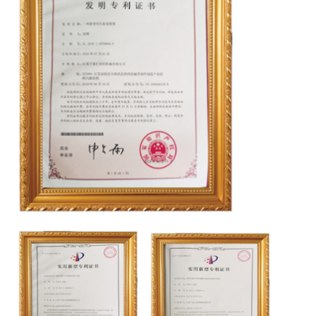
NOUS
VISITE
DE
L'USINE
CONTRÔLE
DE
LA
QUALITÉ
NOUS
CONTACTER