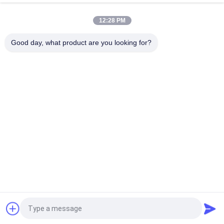
12:28 PM
Good day, what product are you looking for?
Catégories populaires
Tous
Métiers À Tisser De 
Métier À Tisser De 
Tissage De 
Jacquard 
Jacquard
Électronique
Accomplissez Le 
Tête De Jacquard
Harnais De Jacquard
Corde De Harnais 
Reconditionnez Le 
De Jacquard
Métier À Tisser De 
Label
Reconditionnez Le 
Contrôleur 
Métier À Tisser De 
Électronique De 
Tissage
Jacquard
Demandez un devis