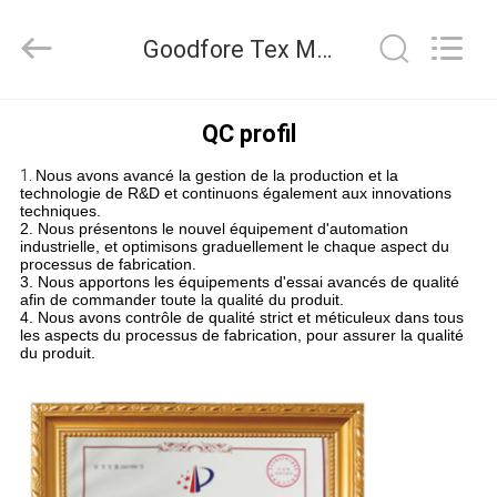
-
2026
Goodfore
Goodfore Tex Machinery Co.,Ltd Contrôle de la qualité
Tex
Machinery
Co.,Ltd.
All
À
Rights
Reserved.
QC profil
LA
1.
Nous avons avancé la gestion de la production et la
MAISON
technologie de R&D et continuons également aux innovations
techniques.
2. Nous présentons le nouvel équipement d'automation
industrielle, et optimisons graduellement le chaque aspect du
PRODUITS
processus de fabrication.
3. Nous apportons les équipements d'essai avancés de qualité
afin de commander toute la qualité du produit.
4. Nous avons contrôle de qualité strict et méticuleux dans tous
VIDÉOS
les aspects du processus de fabrication, pour assurer la qualité
du produit.
À
PROPOS
DE