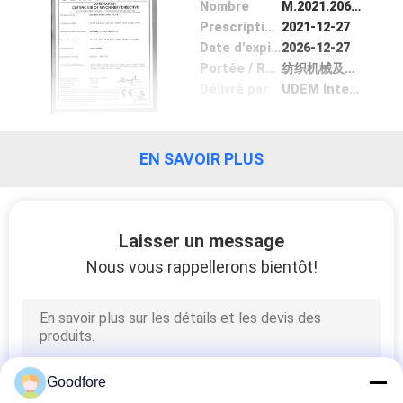
Nombre
M.2021.206.C70129
Prescription Date
2021-12-27
Date d'expiration
2026-12-27
Portée / Range
纺织机械及其配件、电子产品
Délivré par
UDEM International Certification
EN SAVOIR PLUS
Laisser un message
Nous vous rappellerons bientôt!
Goodfore