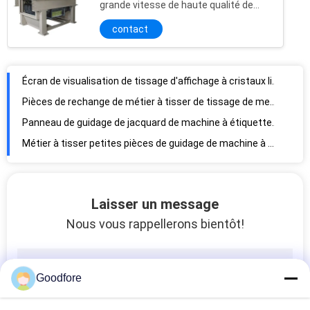
grande vitesse de haute qualité de
jacquard de métier à tisser de jacquard
contact
Écran de visualisation de tissage d'affichage à cristaux liquides de métier à tisser de jacquard
Pièces de rechange de métier à tisser de tissage de membrane
Panneau de guidage de jacquard de machine à étiquettes de 2688 crochets
Métier à tisser petites pièces de guidage de machine à étiquettes de conseil
Plaque-manchon repassante jaune de métier à tisser de jacquard de système de découpeuse
Seules pièces de machine à étiquettes de découpeuse de jacquard de lame
Métier à tisser de jacquard électronique à grande vitesse simple de la boucle 800 t/mn
Bande bleue de métier à tisser de jacquard de la machine textile G6200
Laisser un message
Contrôleur électronique de jacquard d'affichage graphique de métier à tisser de rapière
Nous vous rappellerons bientôt!
Pièces de rechange de métier à tisser de tissage d'affichage de machine du jacquard G6200
La réforme de tête de jacquard d'affichage graphique a modifié le contrôleur électronique de boîte de contrôle pour l'usine de jacquard
Goodfore
La boîte de contrôle électrique de jacquard chinois a remplacé le panneau de Contol de tête de jacquard
450 crochets de t/mn 2688 reconditionnent le métier à tisser de label