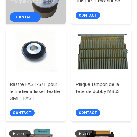
006 FAST moteur de
marque chinoise, pour
NOUS
décharge de métier à
métier à tisser SMIT
tisser
FAST, remplacement à
CONTACT
CONTACT
100%
VISITE
DE
L'USINE
CONTRÔLE
DE
LA
Rastre FAST-S/T pour
Plaque tampon de la
le métier à tisser textile
tête de dobby MBJ3
QUALITÉ
SMIT FAST
CONTACT
CONTACT
NOUS
CONTACTER