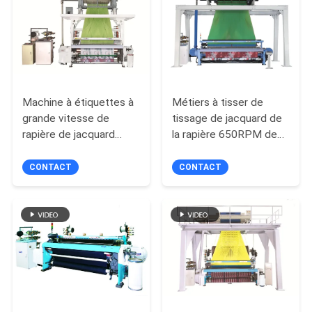
NOUVELLES
DEMANDEZ
UN DEVIS
Machine à étiquettes à
Métiers à tisser de
grande vitesse de
tissage de jacquard de
PLAN
rapière de jacquard
la rapière 650RPM de
Terry Towel Rapier
fibres naturelles
DU
Loom
CONTACT
CONTACT
SITE
PRIVACY
POLICY