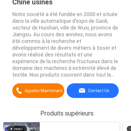
Chine usines
Notre société a été fondée en 2000 et située
dans la ville automatique d'expo de Gaoli,
secteur de Huishan, ville de Wuxi, province de
Jiangsu. Au cours des années, nous avons
été commis à la recherche et
développement de divers métiers à tisser et
avons réalisé des résultats et une
expérience de la recherche fructueux dans le
domaine des machines à extrémité élevé de
textile. Nos produits couvrent dans tout le
pays et sont exportés vers partout dans le
monde. Nos produits principaux sont comme
Appelez Maintenant.
Contact Us
tête de jacquard, ensemble de harnais,
système de découpeuse, déformation et
machine de lancement, ...
Produits supérieurs