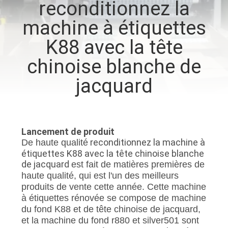
reconditionnez la
NOUS
machine à étiquettes
VISITE
K88 avec la tête
DE
chinoise blanche de
L'USINE
jacquard
CONTRÔLE
DE
Lancement de produit
LA
reconditionnez la machine à
De haute qualité
étiquettes K88 avec la tête chinoise blanche
QUALITÉ
de jacquard
est fait de matières premières de
haute qualité, qui est l'un des meilleurs
produits de vente cette année. Cette machine
NOUS
à étiquettes rénovée se compose de machine
CONTACTER
du fond K88 et de tête chinoise de jacquard,
et la machine du fond r880 et silver501 sont