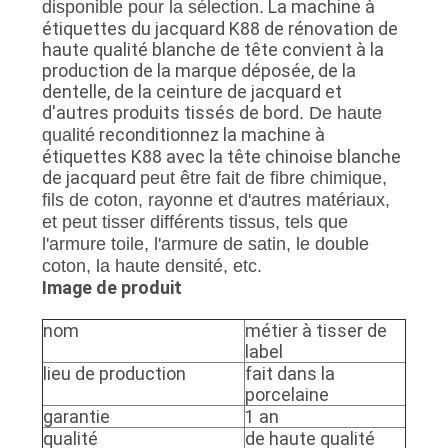
La machine à
disponible pour la sélection.
NOUVELLES
étiquettes du jacquard K88 de rénovation de
haute qualité blanche de tête convient à la
production de la marque déposée, de la
DEMANDEZ
dentelle, de la ceinture de jacquard et
d'autres produits tissés de bord
. De haute
UN DEVIS
reconditionnez la machine à
qualité
étiquettes K88 avec la tête chinoise blanche
de jacquard
peut être fait de fibre chimique,
PLAN
fils de coton, rayonne et d'autres matériaux,
DU
et peut tisser différents tissus, tels que
l'armure toile, l'armure de satin, le double
SITE
coton, la haute densité, etc.
Image de produit
PRIVACY
nom
métier à tisser de
label
POLICY
lieu de production
fait dans la
porcelaine
garantie
1 an
qualité
de haute qualité