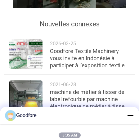
Nouvelles connexes
2026-03-25
Goodfore Textile Machinery
vous invite en Indonésie à
participer à l'exposition textile
et habillement la plus intégrée
d'Indonésie
2021-06-28
machine de métier à tisser de
label refourbie par machine
électronique de métier à tisser
de label de jacquard 501
Goodfore
argentés avec la tête chinoise
de jacquard
top
3:35 AM