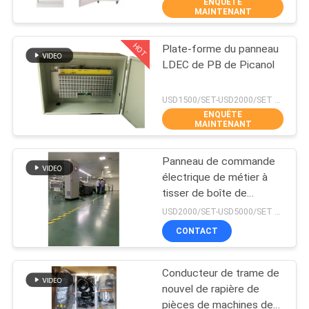
ENQUÊTE
NOUS
MAINTENANT
HOT
Plate-forme du panneau
VISITE
24
LDEC de PB de Picanol
DE
Tête de jacquard
L'USINE
USD1500/SET-USD2000/SET MOQ:1set
ENQUÊTE
MAINTENANT
CONTRÔLE
Panneau de commande
DE
électrique de métier à
LA
tisser de boîte de
20
contrôle de jacquard
USD2000/SET-USD5000/SET MOQ:1 jeu
QUALITÉ
électronique
Accomplissez le
CONTACT
NOUS
harnais de jacquard
Conducteur de trame de
CONTACTER
nouvel de rapière de
pièces de machines de