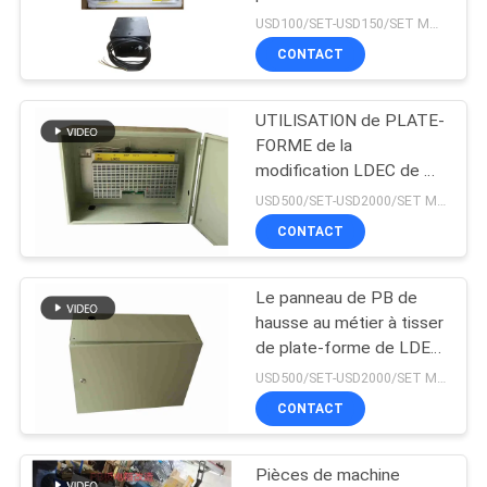
textile de bande
USD100/SET-USD150/SET MOQ:1 ensemble
NOUVELLES
accumulateur chinois de
CONTACT
métier à tisser
15
DEMANDEZ
Corde de harnais de
UTILISATION de PLATE-
UN DEVIS
FORME de la
jacquard
modification LDEC de PB
de pièces de machines
PLAN
USD500/SET-USD2000/SET MOQ:1set
de textile POUR le
CONTACT
DU
MÉTIER À TISSER de
RAPIÈRE de JET d'AIR
SITE
Le panneau de PB de
10
hausse au métier à tisser
Reconditionnez le
PRIVACY
de plate-forme de LDEC
partie des pièces de
USD500/SET-USD2000/SET MOQ:1set
POLICY
métier à tisser de
machine textile
CONTACT
label
Pièces de machine