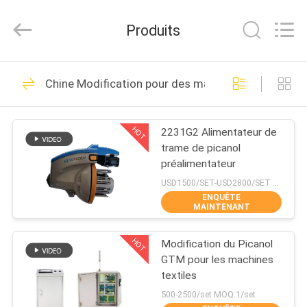
-
2026
Goodfore
Produits
Tex
Machinery
Co.,Ltd.
All
À
Rights
45
Reserved.
Chine Modification pour des machines de textile
LA
Métiers à tisser de
MAISON
tissage de jacquard
HOT
2231G2 Alimentateur de
trame de picanol
PRODUITS
préalimentateur
USD1500/SET-USD2800/SET MOQ:1/set
ENQUÊTE
VIDÉOS
MAINTENANT
22
Métier à tisser de
HOT
Modification du Picanol
À
GTM pour les machines
PROPOS
jacquard
textiles
DE
500-2500/set MOQ:1/set
électronique