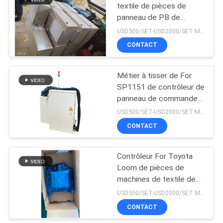
textile de pièces de
panneau de PB de
14
hausse de plate-forme
USD500/SET-USD2000/SET MOQ:1set
de LDEC
Reconditionnez le
CONTACT
métier à tisser de
Métier à tisser de For
tissage
SP1151 de contrôleur de
panneau de commande
de machines de textile
USD500/SET-USD2000/SET MOQ:1Set
de modification
CONTACT
19
Contrôleur
Contrôleur For Toyota
Loom de pièces de
électronique de
machines de textile de
jacquard
modification de panneau
USD500/SET-USD2000/SET MOQ:1set
de commande
CONTACT