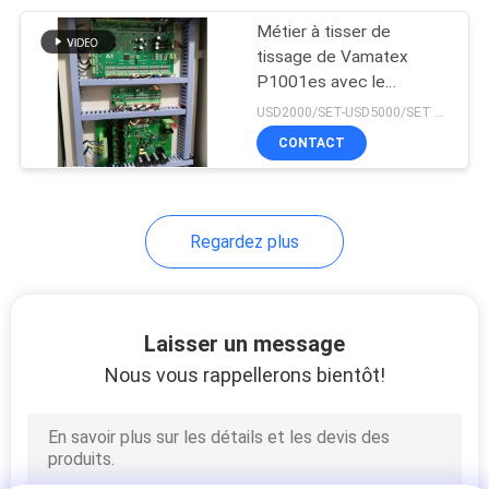
Métier à tisser de
41
tissage de Vamatex
Modification pour
P1001es avec le
contrôleur Electronic
USD2000/SET-USD5000/SET MOQ:1 jeu
des machines de
Monitor de ratière de
CONTACT
Feim
textile
Regardez plus
25
Métier à tisser de jet
Laisser un message
d'air
Nous vous rappellerons bientôt!