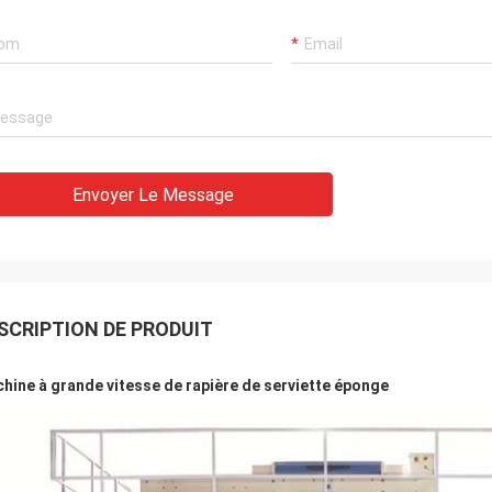
Envoyer Le Message
Alger
Le produit est très bon et la qualité est
très bonne. Je la rachèterai.
SCRIPTION DE PRODUIT
hine à grande vitesse de rapière de serviette éponge