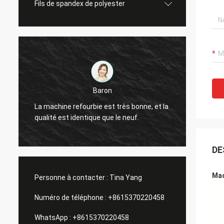
Fils de spandex de polyester
Dennis
La qualité de la machine de jacquard est
nne, et la
très bonne et a été recommandée aux
amis.
DE
Mac
Personne à contacter :
Tina Yang
Numéro de téléphone :
+8615370220458
WhatsApp :
+8615370220458