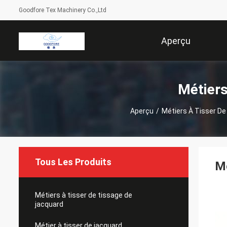
Goodfore Tex Machinery Co.,Ltd
Aperçu
Métiers
Aperçu
/
Métiers À Tisser D
Tous Les Produits
Mé
Métiers à tisser de tissage de
jacquard
Métier à tisser de jacquard