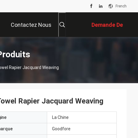
French
Contactez Nous
Demande De
Soumission
Produits
Towel Rapier Jacquard Weaving
 Towel Rapier Jacquard Weaving
gine
La Chine
marque
Goodfore