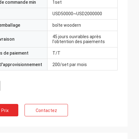
 de commande min
1set
USD50000~USD2000000
'emballage
boîte woodern
45 jours ouvrables après
ivraison
l'obtention des paiements
s de paiement
T/T
 d'approvisionnement
200/set par mois
 Prix
Contactez