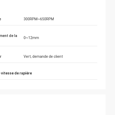
e
300RPM~650RPM
ment de la
0~12mm
r
Vert, demande de client
 vitesse de rapière