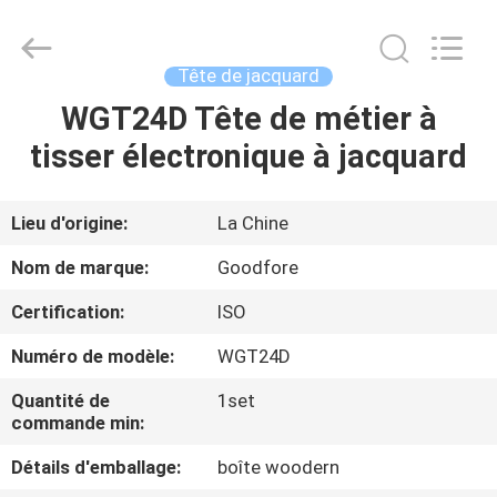
-
2026
Goodfore
Tex
Machinery
Tête de jacquard
Co.,Ltd.
All
WGT24D Tête de métier à
À
Rights
Reserved.
tisser électronique à jacquard
LA
MAISON
Lieu d'origine:
La Chine
PRODUITS
Nom de marque:
Goodfore
Certification:
ISO
VIDÉOS
Numéro de modèle:
WGT24D
À
Quantité de
1set
commande min:
PROPOS
Détails d'emballage:
boîte woodern
DE