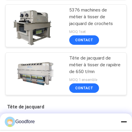
5376 machines de
métier à tisser de
jacquard de crochets
MOQ:1set
CONTACT
Tête de jacquard de
métier à tisser de rapière
de 650 t/mn
MOQ:1 ensemble
CONTACT
Tête de jacquard
machine électronique de haute qualité de jacquard de tête
Goodfore
électronique à grande vitesse de jacquard