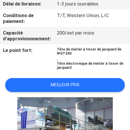
NOUS
Délai de livraison:
1-3 jours ouvrables
Conditions de
T/T, Western Union, L/C
paiement:
VISITE
DE
Capacité
200/set par mois
d'approvisionnement:
L'USINE
Le point fort:
Tête de métier à tisser de jacquard de
WGT24D
,
CONTRÔLE
Tête électronique de métier à tisser de
jacquard
DE
LA
MEILLEUR PRIX
QUALITÉ
NOUS
CONTACTER