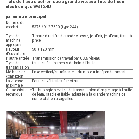
Tête de tissu électronique à grande vitesse Tête de tissu
électronique WGT24D
paramètre principal:
Numéro de
crochet
5376 6912 7680 (type 24A)
Type de
Tissue à rapière à grande vitesse, jet d'air, jet d'eau, tissu à
machine
pince
approprié
Hauteur
50 à 120 mm
d'ouverture
P autre entrée
Transmission de travail par USB/réseau
Type de
tous les équipements de bain à l'huile
transmission
Méthode de
L'axe vertical/entraînement du moteur indépendamment
connexion
La vitesse
Pour les véhicules à moteur
maximale
Caractéristique
Technologie brevetée de transmission d'engrenage à l'huile
technique
de bain, stable et fiable, adaptée à la grande machine de
numérotation à aiguilles