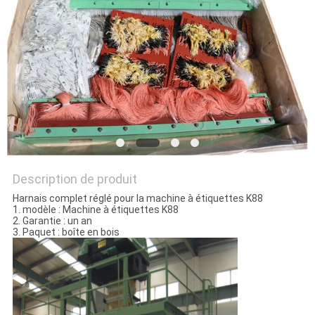
NOUVELLES
DEMANDEZ
UN DEVIS
PLAN
DU
SITE
Description de produit
Harnais complet réglé pour la machine à étiquettes K88
1. modèle : Machine à étiquettes K88
2. Garantie : un an
PRIVACY
3. Paquet : boîte en bois
POLICY