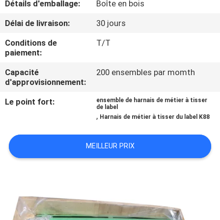
Détails d'emballage:
Boîte en bois
NOUS
Délai de livraison:
30 jours
VISITE
Conditions de
T/T
paiement:
DE
L'USINE
Capacité
200 ensembles par momth
d'approvisionnement:
Le point fort:
ensemble de harnais de métier à tisser
CONTRÔLE
de label
,
Harnais de métier à tisser du label K88
DE
LA
MEILLEUR PRIX
QUALITÉ
NOUS
CONTACTER