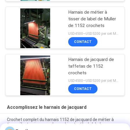
Harnais de métier à
tisser de label de Muller
de 1152 crochets
USD4500~USD5200 per set MOQ:1 ensemble
CONTACT
Harnais de jacquard de
taffetas de 1152
crochets
USD4500~USD5200 per set MOQ:1 ensemble
CONTACT
Accomplissez le harnais de jacquard
Crochet complet du harnais 1152 de jacquard de métier à
tisser électronique pour la machine textile de label