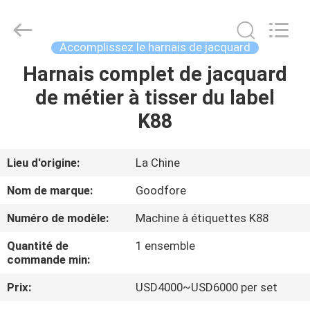
-
2026
Goodfore
Tex
Machinery
Accomplissez le harnais de jacquard
Co.,Ltd.
All
Harnais complet de jacquard
À
Rights
Reserved.
de métier à tisser du label
LA
K88
MAISON
PRODUITS
Lieu d'origine:
La Chine
Nom de marque:
Goodfore
VIDÉOS
Numéro de modèle:
Machine à étiquettes K88
Quantité de
1 ensemble
À
commande min:
PROPOS
Prix:
USD4000~USD6000 per set
DE