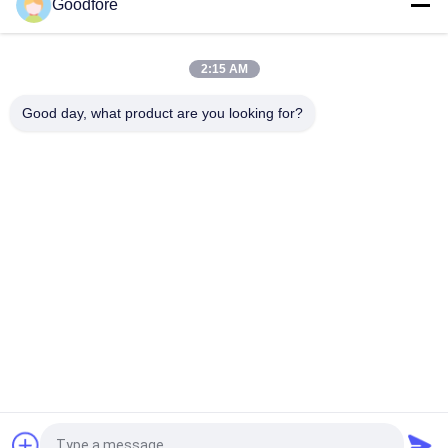
Goodfore
L'Assemblée de harnais complète de jacquard de métier à
tisser de label a placé pour le tissage
2:15 AM
Métier à tisser de Harnesscord de jacquard de G6200
Greenomplete
Good day, what product are you looking for?
Catégories populaires
Tous
Métiers À Tisser De 
Métier À Tisser De 
Tissage De 
Jacquard 
Jacquard
Électronique
Accomplissez Le 
Tête De Jacquard
Harnais De Jacquard
Corde De Harnais 
Reconditionnez Le 
De Jacquard
Métier À Tisser De 
Label
Reconditionnez Le 
Contrôleur 
Métier À Tisser De 
Électronique De 
Tissage
Jacquard