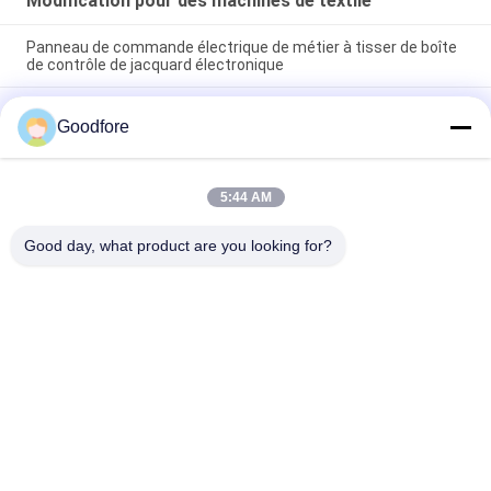
Modification pour des machines de textile
Panneau de commande électrique de métier à tisser de boîte
de contrôle de jacquard électronique
Conducteur de trame de nouvel de rapière de pièces de
Goodfore
machines de textile de bande accumulateur chinois de métier
à tisser
UTILISATION de PLATE-FORME de la modification LDEC de PB
5:44 AM
de pièces de machines de textile POUR le MÉTIER À TISSER de
RAPIÈRE de JET d'AIR
Good day, what product are you looking for?
Catégories populaires
Tous
Métiers À Tisser De 
Métier À Tisser De 
Tissage De 
Jacquard 
Jacquard
Électronique
Accomplissez Le 
Tête De Jacquard
Harnais De Jacquard
Corde De Harnais 
Reconditionnez Le 