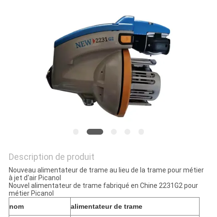
NOUVELLES
DEMANDEZ
UN DEVIS
PLAN
DU
SITE
PRIVACY
Description de produit
POLICY
Nouveau alimentateur de trame au lieu de la trame pour métier
à jet d'air Picanol
Nouvel alimentateur de trame fabriqué en Chine 2231G2 pour
métier Picanol
nom
alimentateur de trame