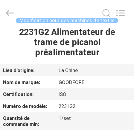
-
2026
Goodfore
Tex
Machinery
Modification pour des machines de textile
Co.,Ltd.
All
2231G2 Alimentateur de
À
Rights
Reserved.
trame de picanol
LA
préalimentateur
MAISON
PRODUITS
Lieu d'origine:
La Chine
Nom de marque:
GOODFORE
VIDÉOS
Certification:
ISO
Numéro de modèle:
2231G2
À
PROPOS
Quantité de
1/set
commande min:
DE