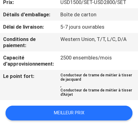
Prix:
USD1500/SET-USD2800/SET
NOUS
Détails d'emballage:
Boîte de carton
VISITE
Délai de livraison:
5-7 jours ouvrables
DE
Conditions de
Western Union, T/T, L/C, D/A
L'USINE
paiement:
Capacité
2500 ensembles/mois
d'approvisionnement:
CONTRÔLE
DE
Le point fort:
Conducteur de trame de métier à tisser
de jacquard
,
LA
Conducteur de trame de métier à tisser
d'Airjet
QUALITÉ
MEILLEUR PRIX
NOUS
CONTACTER