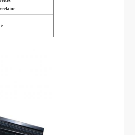
uettes
rcelaine
n
té