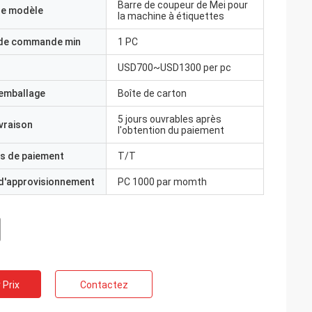
Barre de coupeur de Mei pour
e modèle
la machine à étiquettes
 de commande min
1 PC
USD700~USD1300 per pc
'emballage
Boîte de carton
5 jours ouvrables après
ivraison
l'obtention du paiement
s de paiement
T/T
 d'approvisionnement
PC 1000 par momth
 Prix
Contactez