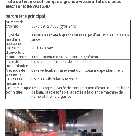
Tête de tissu électronique à grande vitesse Tête de tissu
électronique WGT24D
paramètre principal:
Numéro de
crochet
5376 6912 7680 (type 24A)
Type de
Tissue à rapière à grande vitesse, jet d'air, jet d'eau, tissu à
machine
pince
approprié
Hauteur
50 à 120 mm
d'ouverture
P autre entrée
Transmission de travail par USB/réseau
Type de
tous les équipements de bain à l'huile
transmission
Méthode de
L'axe vertical/entraînement du moteur indépendamment
connexion
La vitesse
Pour les véhicules à moteur
maximale
Caractéristique
Technologie brevetée de transmission d'engrenage à l'huile
technique
de bain, stable et fiable, adaptée à la grande machine de
numérotation à aiguilles