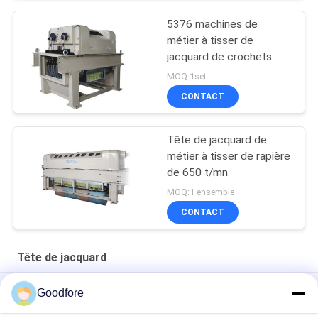
5376 machines de
métier à tisser de
jacquard de crochets
MOQ:1set
CONTACT
Tête de jacquard de
métier à tisser de rapière
de 650 t/mn
MOQ:1 ensemble
CONTACT
Tête de jacquard
machine électronique de haute qualité de jacquard de tête
Goodfore
électronique à grande vitesse de jacquard