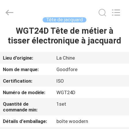
-
2026
Goodfore
Tex
Machinery
Tête de jacquard
Co.,Ltd.
All
WGT24D Tête de métier à
À
Rights
Reserved.
tisser électronique à jacquard
LA
MAISON
Lieu d'origine:
La Chine
PRODUITS
Nom de marque:
Goodfore
Certification:
ISO
VIDÉOS
Numéro de modèle:
WGT24D
À
Quantité de
1set
commande min:
PROPOS
Détails d'emballage:
boîte woodern
DE