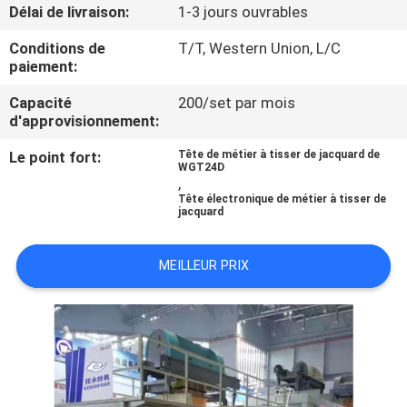
NOUS
Délai de livraison:
1-3 jours ouvrables
Conditions de
T/T, Western Union, L/C
paiement:
VISITE
DE
Capacité
200/set par mois
d'approvisionnement:
L'USINE
Le point fort:
Tête de métier à tisser de jacquard de
WGT24D
,
CONTRÔLE
Tête électronique de métier à tisser de
jacquard
DE
LA
MEILLEUR PRIX
QUALITÉ
NOUS
CONTACTER