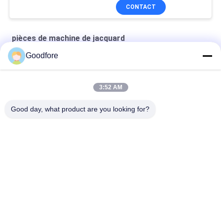
CONTACT
pièces de machine de jacquard
Goodfore
Tête de régulateur JLM001 pour MBJ2
petite carte jacquard pour MBJ2
3:52 AM
une barre de gouttelette pour mueller
Good day, what product are you looking for?
Catégories populaires
Tous
Métiers À Tisser De 
Métier À Tisser De 
Tissage De 
Jacquard 
Jacquard
Électronique
Accomplissez Le 
Tête De Jacquard
Harnais De Jacquard
Corde De Harnais 
Reconditionnez Le 