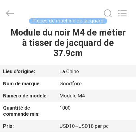
-
2026
Goodfore
Tex
Machinery
Pièces de machine de jacquard
Co.,Ltd.
All
Module du noir M4 de métier
À
Rights
Reserved.
à tisser de jacquard de
LA
37.9cm
MAISON
PRODUITS
Lieu d'origine:
La Chine
Nom de marque:
Goodfore
VIDÉOS
Numéro de modèle:
Module M4
Quantité de
1000
À
commande min:
PROPOS
Prix:
USD10~USD18 per pc
DE