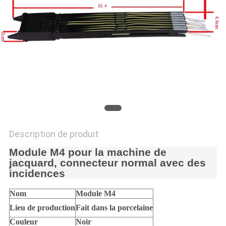
NOUVELLES
DEMANDEZ
UN DEVIS
PLAN
DU
SITE
Description de produit
Module M4 pour la machine de
PRIVACY
jacquard, connecteur normal avec des
incidences
POLICY
Nom
Module M4
Lieu de production
Fait dans la porcelaine
Couleur
Noir