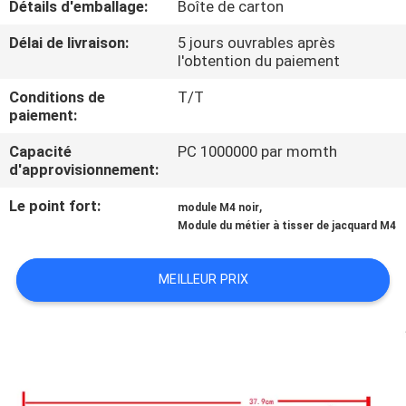
Détails d'emballage:
Boîte de carton
NOUS
Délai de livraison:
5 jours ouvrables après
l'obtention du paiement
VISITE
Conditions de
T/T
DE
paiement:
L'USINE
Capacité
PC 1000000 par momth
d'approvisionnement:
CONTRÔLE
Le point fort:
,
module M4 noir
DE
Module du métier à tisser de jacquard M4
LA
MEILLEUR PRIX
QUALITÉ
NOUS
CONTACTER