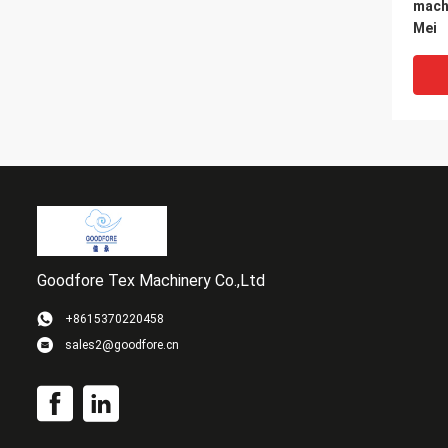
machi
Mei
Goodfore Tex Machinery Co.,Ltd
+8615370220458
sales2@goodfore.cn
Uni p
étiq
jacqu
cart
MBJ