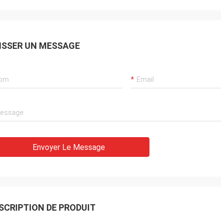
ISSER UN MESSAGE
Dennis
Alger
lité de la machine de jacquard est
Le produit est très bon e
onne et a été recommandée aux
très bonne. Je la rachète
Envoyer Le Message
SCRIPTION DE PRODUIT