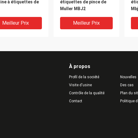
ne à étiquettes de
étiquettes de pince de
éti
Muller MBJ2
Mbj
Meilleur Prix
Meilleur Prix
À propos
Profil de la société
Nouvelles
Visite d'usine
Des cas
Contrôle de la qualité
Plan du si
Contact
Politique d
ièces de machine à
Pièces supérieures de
Mét
uettes de panneau de
machine à étiquettes de
jac
ard de circuit de
Jarcquard de corde
éti
e PCB de disque pour
co
2
Meilleur Prix
Meilleur Prix