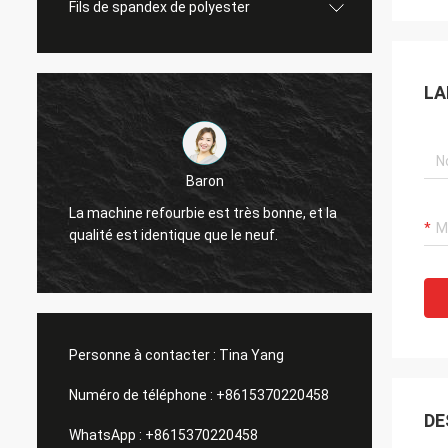
Fils de spandex de polyester
LA
Baron
La qua
La machine refourbie est très bonne, et la
très b
qualité est identique que le neuf.
amis.
Personne à contacter :
Tina Yang
Numéro de téléphone :
+8615370220458
DE
WhatsApp :
+8615370220458