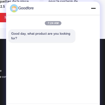
quettes de la pince
pour le systerm de
2.5
découpeuse
Goodfore
Meilleur Prix
Meilleur Prix
7:24 AM
Good day, what product are you looking 
for?
Produits
Métiers à tisser de tissage de jacquard
Métier à tisser de jacquard électronique
te
Tête de jacquard
e confidentialité
Toutes les catégories
ier à tisser de
Pièces de machine du
quard de machine à
label de bande de la
quettes en bas de
rapière MBJ3.1
rde
Meilleur Prix
Meilleur Prix