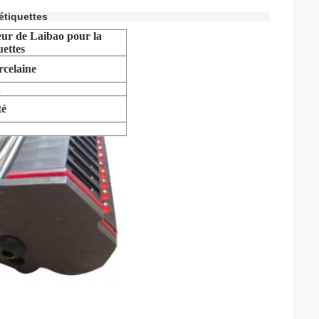
étiquettes
ur de Laibao pour la
uettes
rcelaine
n
té