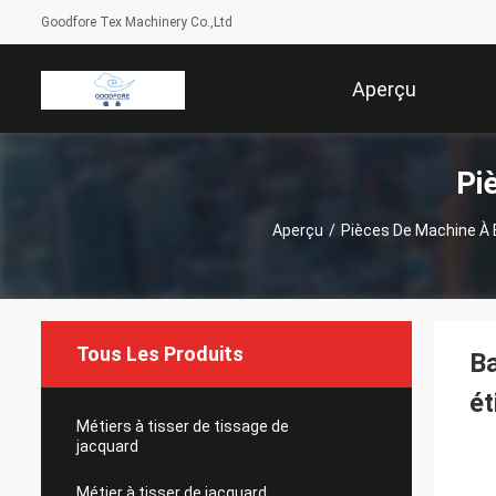
Goodfore Tex Machinery Co.,Ltd
Aperçu
Pi
Aperçu
/
Pièces De Machine À 
Tous Les Produits
Ba
ét
Métiers à tisser de tissage de
jacquard
Métier à tisser de jacquard