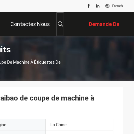
French
Contactez Nous
Demande De
its
Soumission
upe De Machine À Étiquettes De
Laibao de coupe de machine à
gine
La Chine