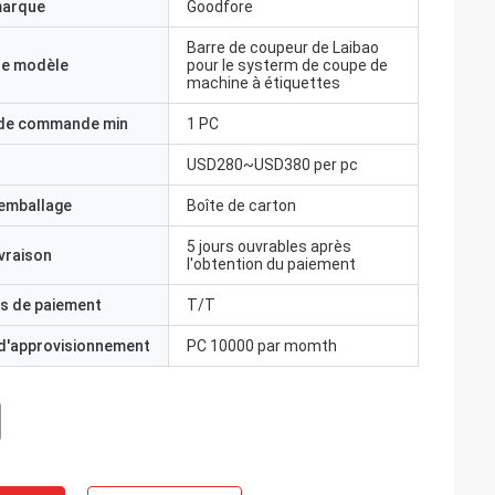
marque
Goodfore
Barre de coupeur de Laibao
e modèle
pour le systerm de coupe de
machine à étiquettes
 de commande min
1 PC
USD280~USD380 per pc
'emballage
Boîte de carton
5 jours ouvrables après
ivraison
l'obtention du paiement
s de paiement
T/T
 d'approvisionnement
PC 10000 par momth