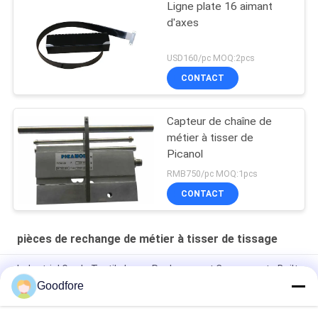
Ligne plate 16 aimant
d'axes
USD160/pc MOQ:2pcs
CONTACT
Capteur de chaîne de
métier à tisser de
Picanol
RMB750/pc MOQ:1pcs
CONTACT
pièces de rechange de métier à tisser de tissage
Industrial Grade Textile Loom Replacement Components Built
to Withstand Harsh Operating Conditions and Ensure
Goodfore
Consistent