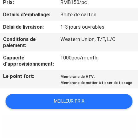
Prix:
RMB150/pc
NOUS
Détails d'emballage:
Boîte de carton
VISITE
Délai de livraison:
1-3 jours ouvrables
DE
Conditions de
Western Union, T/T, L/C
L'USINE
paiement:
Capacité
1000pcs/month
d'approvisionnement:
CONTRÔLE
DE
Le point fort:
,
Membrane de HTV
Membrane de métier à tisser de tissage
LA
QUALITÉ
MEILLEUR PRIX
NOUS
CONTACTER