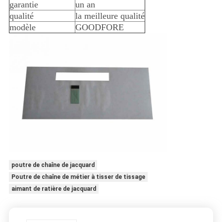
garantie
un an
qualité
la meilleure qualité
modèle
GOODFORE
poutre de chaîne de jacquard
Poutre de chaîne de métier à tisser de tissage
aimant de ratière de jacquard