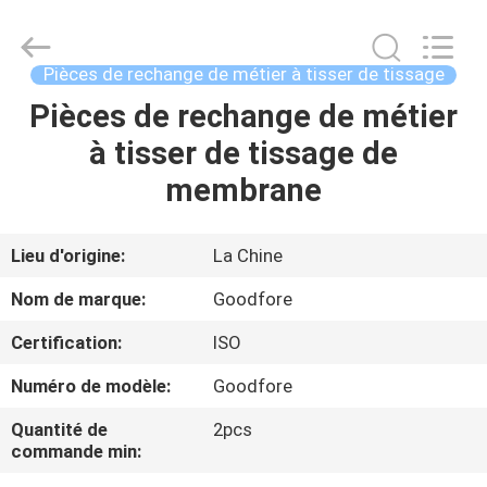
-
2026
Goodfore
Tex
Machinery
Pièces de rechange de métier à tisser de tissage
Co.,Ltd.
All
Pièces de rechange de métier
À
Rights
Reserved.
à tisser de tissage de
LA
membrane
MAISON
PRODUITS
Lieu d'origine:
La Chine
Nom de marque:
Goodfore
VIDÉOS
Certification:
ISO
Numéro de modèle:
Goodfore
À
PROPOS
Quantité de
2pcs
commande min:
DE