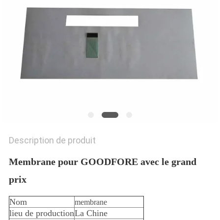
NOUVELLES
DEMANDEZ
UN DEVIS
PLAN
DU
SITE
Description de produit
PRIVACY
Membrane pour GOODFORE avec le grand
POLICY
prix
Nom
membrane
lieu de production
La Chine