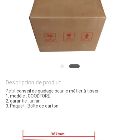
NOUVELLES
DEMANDEZ
UN DEVIS
PLAN
DU
SITE
Description de produit
Petit conseil de guidage pour le métier à tisser
1. modèle : GOODFORE
PRIVACY
2. garantie : un an
3. Paquet : Boîte de carton
POLICY