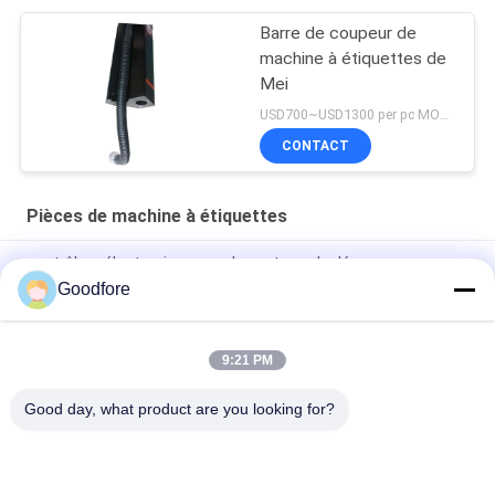
Barre de coupeur de
machine à étiquettes de
Mei
USD700~USD1300 per pc MOQ:1 PC
CONTACT
Pièces de machine à étiquettes
contrôleur électronique pour le systerm de découpeuse
Goodfore
Uni pièces de machine à étiquettes de panneau de jacquard
de circuit de carte PCB de disque pour MBJ2
9:21 PM
Pièces supérieures de machine à étiquettes de Jarcquard de
corde
Good day, what product are you looking for?
Catégories populaires
Tous