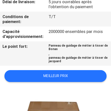
Délai de livraison:
5 jours ouvrables après
NOUS
l'obtention du paiement
Conditions de
T/T
VISITE
paiement:
DE
Capacité
2000000 ensembles par mois
L'USINE
d'approvisionnement:
Le point fort:
Panneau de guidage de métier à tisser de
Bonas
CONTRÔLE
,
panneau de guidage de métier à tisser de
DE
jacquard
LA
MEILLEUR PRIX
QUALITÉ
NOUS
CONTACTER