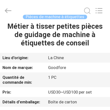
-
2026
Goodfore
Tex
Machinery
Pièces de machine à étiquettes
Co.,Ltd.
All
Métier à tisser petites pièces
À
Rights
Reserved.
de guidage de machine à
LA
étiquettes de conseil
MAISON
PRODUITS
Lieu d'origine:
La Chine
Nom de marque:
Goodfore
VIDÉOS
Quantité de
1 PC
commande min:
À
Prix:
USD30~USD100 per set
PROPOS
Détails d'emballage:
Boîte de carton
DE