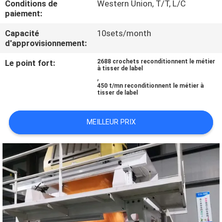
Conditions de
Western Union, T/T, L/C
NOUS
paiement:
Capacité
10sets/month
VISITE
d'approvisionnement:
DE
Le point fort:
2688 crochets reconditionnent le métier
à tisser de label
L'USINE
,
450 t/mn reconditionnent le métier à
tisser de label
CONTRÔLE
DE
MEILLEUR PRIX
LA
QUALITÉ
NOUS
CONTACTER