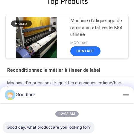
Top Produits
Machine d'étiquetage de
remise en état verte K88
utilisée
MOQ:1set
CONTACT
Reconditionnez le métier à tisser de label
Machine d'impression d'étiquettes graphiques en ligne/hors
ligne
Goodfore
Métier à tisser tissé vert de rapière refourbi par 1900mm avec
la tête originale de jacquard
12:08 AM
CX870 reconditionnent la tête de jacquard de métier à tisser
de label
Good day, what product are you looking for?