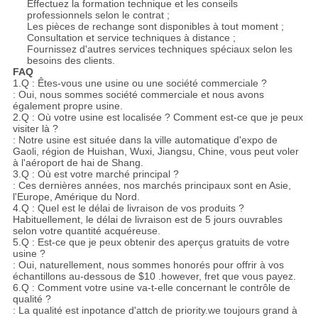
Effectuez la formation technique et les conseils
professionnels selon le contrat ;
Les pièces de rechange sont disponibles à tout moment ;
Consultation et service techniques à distance ;
Fournissez d'autres services techniques spéciaux selon les
besoins des clients.
FAQ
1.Q : Êtes-vous une usine ou une société commerciale ?
: Oui, nous sommes société commerciale et nous avons
également propre usine.
2.Q : Où votre usine est localisée ? Comment est-ce que je peux
visiter là ?
: Notre usine est située dans la ville automatique d'expo de
Gaoli, région de Huishan, Wuxi, Jiangsu, Chine, vous peut voler
à l'aéroport de hai de Shang.
3.Q : Où est votre marché principal ?
: Ces dernières années, nos marchés principaux sont en Asie,
l'Europe, Amérique du Nord.
4.Q : Quel est le délai de livraison de vos produits ?
Habituellement, le délai de livraison est de 5 jours ouvrables
selon votre quantité acquéreuse.
5.Q : Est-ce que je peux obtenir des aperçus gratuits de votre
usine ?
: Oui, naturellement, nous sommes honorés pour offrir à vos
échantillons au-dessous de $10 .however, fret que vous payez.
6.Q : Comment votre usine va-t-elle concernant le contrôle de
qualité ?
: La qualité est inpotance d'attch de priority.we toujours grand à