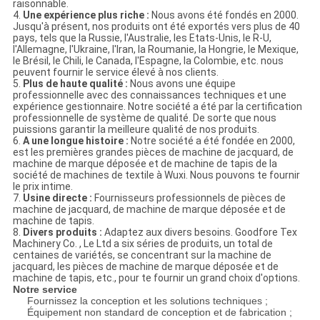
raisonnable.
4.
Une expérience plus riche :
Nous avons été fondés en 2000.
Jusqu'à présent, nos produits ont été exportés vers plus de 40
pays, tels que la Russie, l'Australie, les Etats-Unis, le R-U,
l'Allemagne, l'Ukraine, l'Iran, la Roumanie, la Hongrie, le Mexique,
le Brésil, le Chili, le Canada, l'Espagne, la Colombie, etc. nous
peuvent fournir le service élevé à nos clients.
5.
Plus de haute qualité :
Nous avons une équipe
professionnelle avec des connaissances techniques et une
expérience gestionnaire. Notre société a été par la certification
professionnelle de système de qualité. De sorte que nous
puissions garantir la meilleure qualité de nos produits.
6.
A une longue histoire :
Notre société a été fondée en 2000,
est les premières grandes pièces de machine de jacquard, de
machine de marque déposée et de machine de tapis de la
société de machines de textile à Wuxi. Nous pouvons te fournir
le prix intime.
7.
Usine directe :
Fournisseurs professionnels de pièces de
machine de jacquard, de machine de marque déposée et de
machine de tapis.
8.
Divers produits :
Adaptez aux divers besoins. Goodfore Tex
Machinery Co. , Le Ltd a six séries de produits, un total de
centaines de variétés, se concentrant sur la machine de
jacquard, les pièces de machine de marque déposée et de
machine de tapis, etc., pour te fournir un grand choix d'options.
Notre service
Fournissez la conception et les solutions techniques ;
Équipement non standard de conception et de fabrication ;