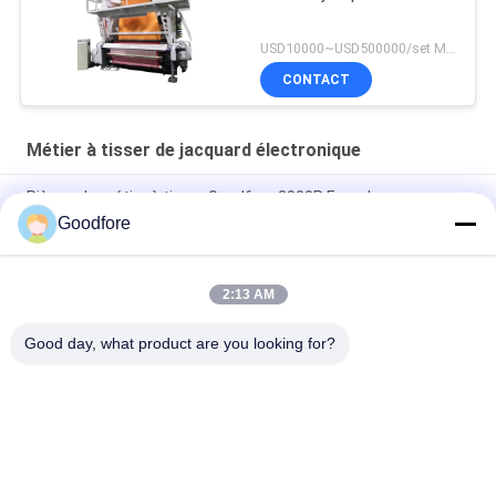
USD10000~USD500000/set MOQ:1set
CONTACT
Métier à tisser de jacquard électronique
Pièces de métier à tisser Goodfore 2000P Encodeur pour
machines à tisser avec 6 mois de garantie
Goodfore
JC5 Jacquard Loom LCD Touch Screen Replacement Haute
Qualité, Bon Prix
2:13 AM
VAMATEX P1001ES Machine à tapis à membrane
Good day, what product are you looking for?
Catégories populaires
Tous
Métiers À Tisser De 
Métier À Tisser De 
Tissage De 
Jacquard 
Jacquard
Électronique