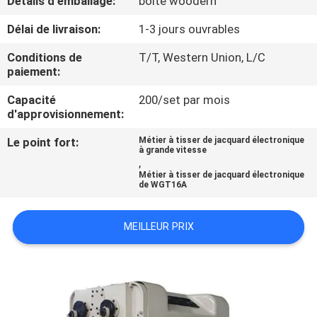
Détails d'emballage:
boîte woodern
NOUS
Délai de livraison:
1-3 jours ouvrables
VISITE
Conditions de
T/T, Western Union, L/C
paiement:
DE
Capacité
200/set par mois
L'USINE
d'approvisionnement:
Le point fort:
Métier à tisser de jacquard électronique
CONTRÔLE
à grande vitesse
,
DE
Métier à tisser de jacquard électronique
de WGT16A
LA
QUALITÉ
MEILLEUR PRIX
NOUS
CONTACTER