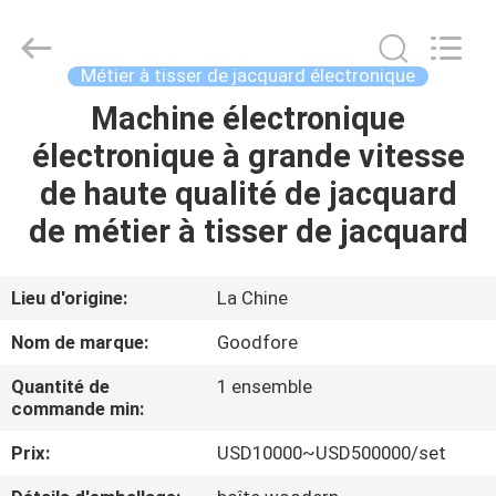
-
2026
Goodfore
Tex
Machinery
Métier à tisser de jacquard électronique
Co.,Ltd.
All
Machine électronique
À
Rights
Reserved.
électronique à grande vitesse
LA
de haute qualité de jacquard
MAISON
de métier à tisser de jacquard
PRODUITS
Lieu d'origine:
La Chine
VIDÉOS
Nom de marque:
Goodfore
Quantité de
1 ensemble
À
commande min:
PROPOS
Prix:
USD10000~USD500000/set
DE