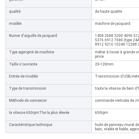
qualité
de haute qualité
modèle
machine de jacquard
Numer d'aiguille de jacquard
1408 2688 3200 4096 512
5376 6912 7680 (type 24A
8912 9216 10240 12288 2
Type approprié de machine
métier à tisser à grande vite
pince
Taille s'ouvrante
20-120mm
Entrée de modèle
Transmission d'USB/net
Type de transmission
toute la vitesse de bain d'
Méthode de connexion
commande verticale de /m
la vitesse 650rpmThe la plus élevée
650rpm
Caractéristique technique
huile de panneau mural de
bain, stable et fiable, app