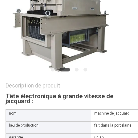
NOUVELLES
DEMANDEZ
UN DEVIS
PLAN
DU
SITE
Description de produit
Tête électronique à grande vitesse de
PRIVACY
jacquard :
POLICY
nom
machine de jacquard
lieu de production
fait dans la porcelaine
garantie
un an