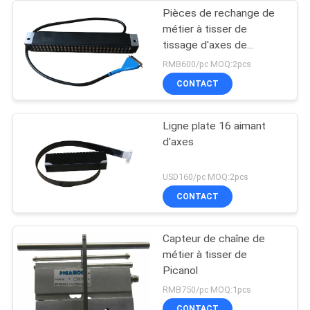
Pièces de rechange de
métier à tisser de
tissage d'axes de
l'aimant 28
RMB600/pc MOQ:2pcs
CONTACT
Ligne plate 16 aimant
d'axes
USD160/pc MOQ:2pcs
CONTACT
Capteur de chaîne de
métier à tisser de
Picanol
RMB750/pc MOQ:1pcs
CONTACT