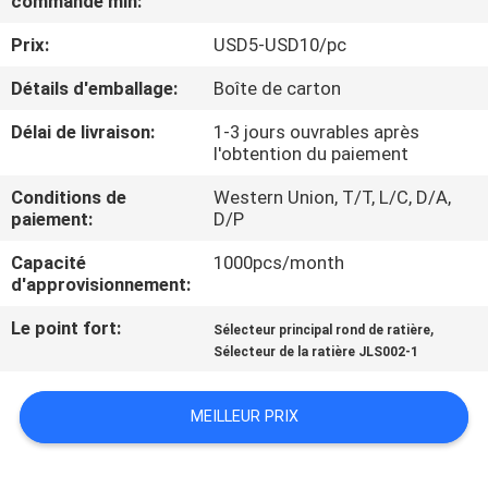
commande min:
NOUS
Prix:
USD5-USD10/pc
VISITE
Détails d'emballage:
Boîte de carton
DE
Délai de livraison:
1-3 jours ouvrables après
l'obtention du paiement
L'USINE
Conditions de
Western Union, T/T, L/C, D/A,
paiement:
D/P
CONTRÔLE
Capacité
1000pcs/month
DE
d'approvisionnement:
LA
Le point fort:
,
Sélecteur principal rond de ratière
QUALITÉ
Sélecteur de la ratière JLS002-1
NOUS
MEILLEUR PRIX
CONTACTER