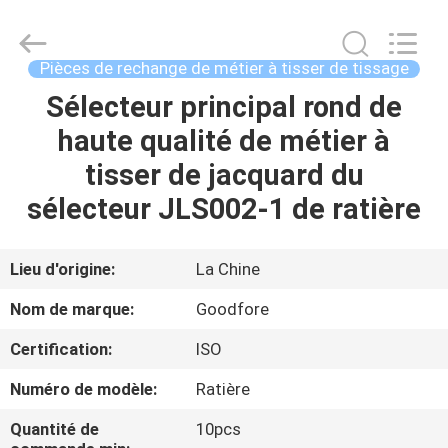
-
2026
Goodfore
Tex
Machinery
Pièces de rechange de métier à tisser de tissage
Co.,Ltd.
All
Sélecteur principal rond de
À
Rights
Reserved.
haute qualité de métier à
LA
tisser de jacquard du
MAISON
sélecteur JLS002-1 de ratière
PRODUITS
Lieu d'origine:
La Chine
VIDÉOS
Nom de marque:
Goodfore
Certification:
ISO
À
Numéro de modèle:
Ratière
PROPOS
DE
Quantité de
10pcs