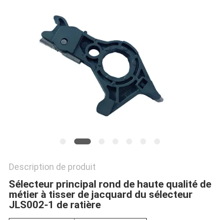
NOUVELLES
DEMANDEZ
UN DEVIS
PLAN
DU
SITE
PRIVACY
Description de produit
POLICY
Sélecteur principal rond de haute qualité de
métier à tisser de jacquard du sélecteur
JLS002-1 de ratière