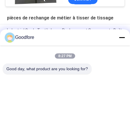
pièces de rechange de métier à tisser de tissage
Industrial Grade Textile Loom Replacement Components Built
to Withstand Harsh Operating Conditions and Ensure
Goodfore
Consistent
Right Gripper Opener Strip
8:27 PM
Left opener for MBJ3
Good day, what product are you looking for?
Catégories populaires
Tous
Métiers À Tisser De 
Métier À Tisser De 
Tissage De 
Jacquard 
Jacquard
Électronique
Accomplissez Le 
Tête De Jacquard
Harnais De Jacquard