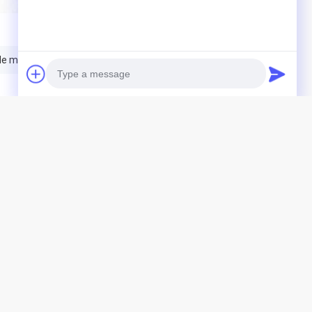
e métier à tisser de tissage
Photo
Video Call
Audio Call