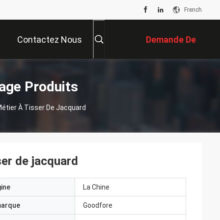
French
Contactez Nous
Demande De
Soumission
age Produits
Métier À Tisser De Jacquard
ser de jacquard
gine
La Chine
marque
Goodfore