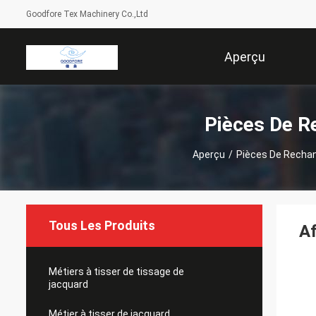
Goodfore Tex Machinery Co.,Ltd
Aperçu
Pièces De R
Aperçu
/
Pièces De Rechan
Tous Les Produits
Af
Métiers à tisser de tissage de
jacquard
Métier à tisser de jacquard