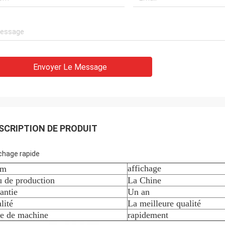
Envoyer Le Message
Dennis
Alger
lité de la machine de jacquard est
Le produit est très bon e
onne et a été recommandée aux
très bonne. Je la rachète
SCRIPTION DE PRODUIT
ichage rapide
affichage
om
u de production
La Chine
antie
Un an
lité
La meilleure qualité
pe de machine
rapidement