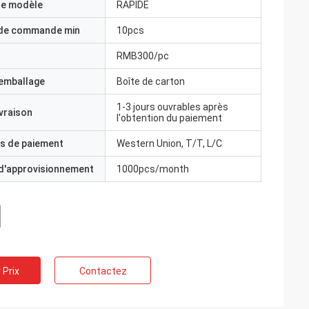
e modèle
RAPIDE
 de commande min
10pcs
RMB300/pc
'emballage
Boîte de carton
1-3 jours ouvrables après
ivraison
l'obtention du paiement
s de paiement
Western Union, T/T, L/C
 d'approvisionnement
1000pcs/month
 Prix
Contactez