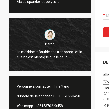
Fils de spandex de polyester
Baron
La qua
La machine refourbie est très bonne, et la
très b
qualité est identique que le neuf.
amis.
DE
aff
N
Personne à contacter :
Tina Yang
lie
gar
Numéro de téléphone :
+8615370220458
qua
ty
WhatsApp :
+8615370220458