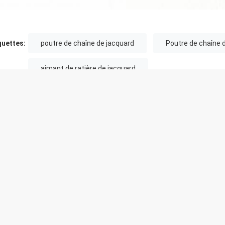
quettes:
poutre de chaîne de jacquard
Poutre de chaîne d
aimant de ratière de jacquard
UITS RECOMMANDÉS