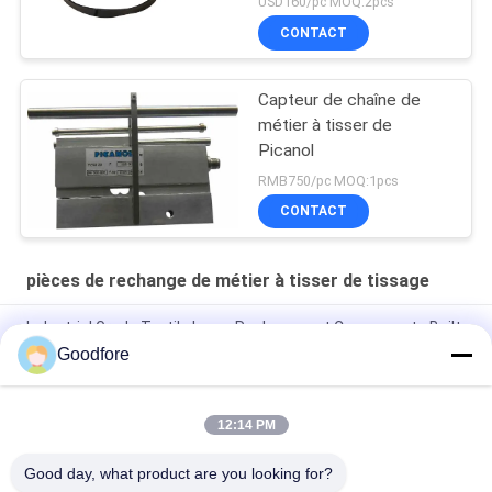
USD160/pc MOQ:2pcs
CONTACT
Capteur de chaîne de
métier à tisser de
Picanol
RMB750/pc MOQ:1pcs
CONTACT
pièces de rechange de métier à tisser de tissage
Industrial Grade Textile Loom Replacement Components Built
to Withstand Harsh Operating Conditions and Ensure
Goodfore
Consistent
Right Gripper Opener Strip
12:14 PM
Left opener for MBJ3
Good day, what product are you looking for?