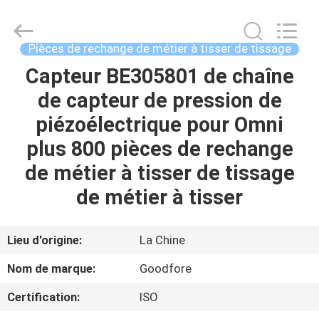
-
2026
Goodfore
Tex
Machinery
Pièces de rechange de métier à tisser de tissage
Co.,Ltd.
All
Capteur BE305801 de chaîne
À
Rights
Reserved.
de capteur de pression de
LA
piézoélectrique pour Omni
MAISON
plus 800 pièces de rechange
PRODUITS
de métier à tisser de tissage
de métier à tisser
VIDÉOS
Lieu d'origine:
La Chine
À
Nom de marque:
Goodfore
PROPOS
Certification:
ISO
DE