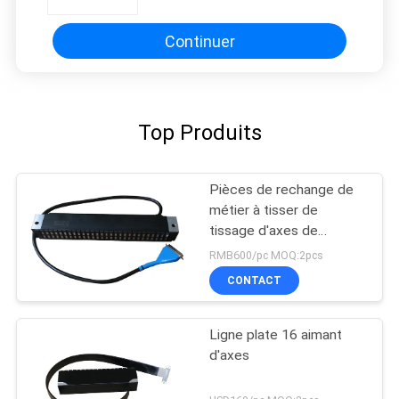
800 pièces de rechange de métier
à tisser de tissage de métier à
tisser
Continuer
Top Produits
Pièces de rechange de
métier à tisser de
tissage d'axes de
l'aimant 28
RMB600/pc MOQ:2pcs
CONTACT
Ligne plate 16 aimant
d'axes