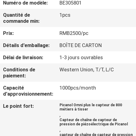
Numéro de modèle:
BE305801
NOUS
Quantité de
1pcs
commande min:
VISITE
Prix:
RMB2500/pc
DE
L'USINE
Détails d'emballage:
BOÎTE DE CARTON
Délai de livraison:
1-3 jours ouvrables
CONTRÔLE
Conditions de
Western Union, T/T, L/C
DE
paiement:
LA
Capacité
1000pcs/month
d'approvisionnement:
QUALITÉ
Le point fort:
Picanol Omni plus le capteur de 800
métiers à tisser
NOUS
,
Capteur de chaîne de capteur de
CONTACTER
pression de piézoélectrique de Picanol
,
capteur de chaîne de capteur de pression