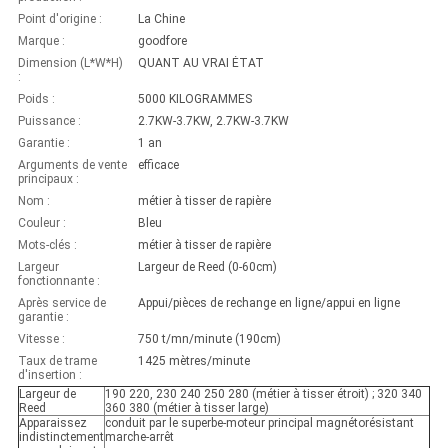
Point d'origine :
La Chine
Marque :
goodfore
Dimension (L*W*H)
QUANT AU VRAI ÉTAT
:
Poids :
5000 KILOGRAMMES
Puissance :
2.7KW-3.7KW, 2.7KW-3.7KW
Garantie :
1 an
Arguments de vente
efficace
principaux :
Nom :
métier à tisser de rapière
Couleur :
Bleu
Mots-clés :
métier à tisser de rapière
Largeur
Largeur de Reed (0-60cm)
fonctionnante :
Après service de
Appui/pièces de rechange en ligne/appui en ligne
garantie :
Vitesse :
750 t/mn/minute (190cm)
Taux de trame
1425 mètres/minute
d'insertion :
Largeur de
190 220, 230 240 250 280 (métier à tisser étroit) ; 320 340
Reed
360 380 (métier à tisser large)
Apparaissez
conduit par le superbe-moteur principal magnétorésistant
indistinctement
marche-arrêt