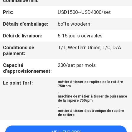
commande min:
NOUS
Prix:
USD1500~USD4000/set
VISITE
Détails d'emballage:
boîte woodern
DE
Délai de livraison:
5-15 jours ouvrables
L'USINE
Conditions de
T/T, Western Union, L/C, D/A
paiement:
CONTRÔLE
Capacité
200/set par mois
d'approvisionnement:
DE
LA
Le point fort:
métier à tisser de rapière de la ratière
750rpm
,
QUALITÉ
machine de métier à tisser de puissance
de la rapière 750rpm
,
NOUS
métier à tisser électronique de rapière
de ratière
CONTACTER