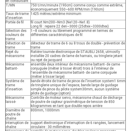
en conduisant
T/MN
750 t/mn/minute (190cm) comme conçu comme extrême,
économiquement 550~600 RPM/min (190cm)
Taux de trame
1425 mètres/extrême minimum
d'insertion
Portée de fil
fil court Nm200~Nm3 (Ne120~Ne1.8)
Long fil : repaire 22 den~3000 (25dtex~3300dtex)
Sélection des
1~8 couleurs ou librement programmé en termes de
couleurs de
différentes caractéristiques de fil
trame
Détection de
détecteur de trame de 6 ou 8 trous de double - prévention de
trame
trame
Rejet du
Ratière tournée électronique de STAUBLI 2658, utmostly
mécanisme
installée 20 cadres de lame de harnais, ou tringlerie jetant
ou rejet de jacquard
Mécanisme
ensemble deux intérieur de mécanisme battant- de came
battant-
conjuguée (métier à tisser étroit) trois à l'intérieur de
l'ensemble de mécanisme battant- de came conjuguée
(métier à tisser large)
Système de
bande étroite de trame de pince de l'insertion system1 6mm
trame
de tringlerie unique de l'espace, bande large de guidage
d'insertion
simple de pince du pilote system30mm, aucun système
pilote de guidage (option)
Mécanisme
Contrôle de moteur servo, mécanisme chaud de décharge
laissé-
de poutre de capteur gravimétrique de tension de 850
kilogrammes en tant que double repos arrière
Diamètre de
800mm, 1000mm
poutre de
chaîne
Interruption de
support électronique d'interruption de 6 rangées, lancement
chaîne
circulaire : 30 millimètres