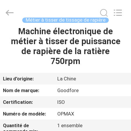
-
2026
Goodfore
Tex
Machinery
Métier à tisser de tissage de rapière
Co.,Ltd.
All
Machine électronique de
À
Rights
Reserved.
métier à tisser de puissance
LA
de rapière de la ratière
MAISON
750rpm
PRODUITS
Lieu d'origine:
La Chine
VIDÉOS
Nom de marque:
Goodfore
Certification:
ISO
À
Numéro de modèle:
OPMAX
PROPOS
DE
Quantité de
1 ensemble