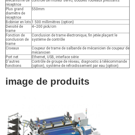
Mécanisme de
contrôle de moteur servo, doubles rouleaux pressants
réceptrice
Plus grand
550mm
diamètre de
réceptrice
Bobinier en lots
1 500 millimètres (option)
Densité de
4~200 pick/cm
trame
Fonction de
Conclusion de trame électronique, fin jetée plaçant le
conclusion de
système de contrôle
trame
Ciseaux
Coupeur de trame de salbande de mécanicien de coupeur de
mécanicien
Port net
Ethernet, USB, interface série
D'autres
Contrôle de groupe de réseau, diagnostic à télécommande
fonctions
(option), système de refroidissement par eau (option).
image de produits