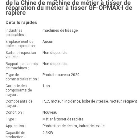
de la Chine de machine de métier à tisser de
réparation du métier à tisser GF-OPMAX-I de
rapière
Détails rapides
Industries
machines de tissage
applicables :
Emplacement de
Aucun
salle d'exposition :
Sortant-inspection
Non disponible
visuelle :
Rapport des essais
Non disponible
de machines :
Type de
Produit nouveau 2020
commercialisation :
Garantie des
1 an
composants de
noyau :
Composants de
noyau :
Condition :
Nouveau
Type :
Métier à tisser de rapière
Application :
Production de denim, industrie textile
Capacité de
2.5KW
production :