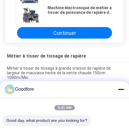
Machine électronique de métier à
tisser de puissance de rapière de
la ratière 750rpm
Continuer
Métier à tisser de tissage de rapière
Métier à tisser de tissage à grande vitesse de rapière de
largeur de mauvaise herbe de la vente chaude 150cm
1080m/Min
Goodfore
Métier à tisser à grande vitesse de rapière de machine de
métier à tisser de rapière de machine textile de métier à
tisser de tissage de la Chine
5:31 AM
Métier à tisser sans navette de rapière de la machine de
tissage de ratière de haute qualité 736
Good day, what product are you looking for?