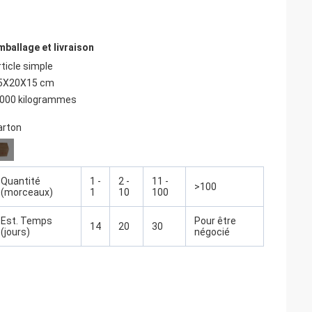
mballage et livraison
rticle simple
5X20X15 cm
,000 kilogrammes
arton
Quantité
1 -
2 -
11 -
>100
(morceaux)
1
10
100
Est. Temps
Pour être
14
20
30
(jours)
négocié