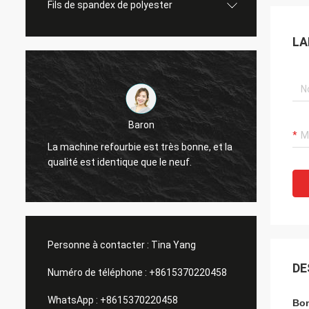
Fils de spandex de polyester
LA
Dennis
on
La qualité de la machine de jacquard es
st très bonne, et la
très bonne et a été recommandée aux
ue le neuf.
amis.
Personne à contacter :
Tina Yang
DE
Numéro de téléphone :
+8615370220458
WhatsApp :
+8615370220458
Bon