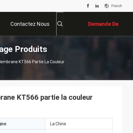
French
Contactez Nous
Demande De
age Produits
Soumission
Membrane KT566 Partie La Couleur
rane KT566 partie la couleur
gine
La Chine