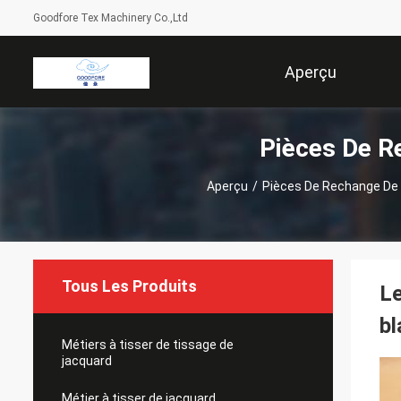
Goodfore Tex Machinery Co.,Ltd
Aperçu
Pièces De R
Aperçu
/
Pièces De Rechange De 
Tous Les Produits
Le
bl
Métiers à tisser de tissage de
jacquard
Métier à tisser de jacquard