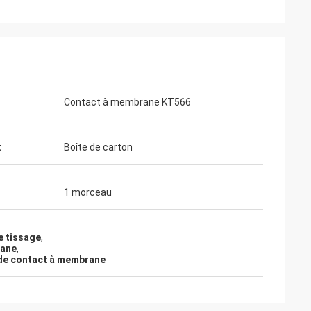
Contact à membrane KT566
t
Boîte de carton
1 morceau
e tissage
,
rane
,
 de contact à membrane