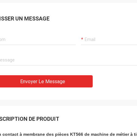
ISSER UN MESSAGE
Alger
t
Le produit est très bon et la qualité est
très bonne. Je la rachèterai.
Envoyer Le Message
SCRIPTION DE PRODUIT
 contact à membrane des pièces KT566 de machine de métier à tis