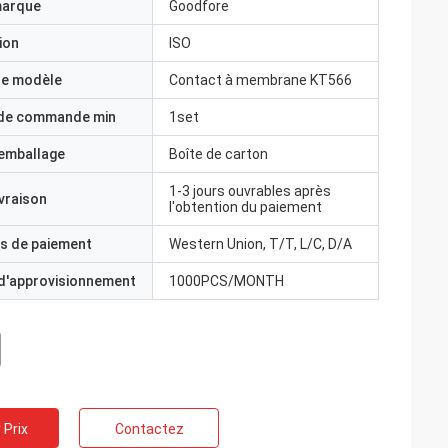
marque
Goodfore
ion
ISO
e modèle
Contact à membrane KT566
 de commande min
1set
'emballage
Boîte de carton
1-3 jours ouvrables après
ivraison
l'obtention du paiement
s de paiement
Western Union, T/T, L/C, D/A
 d'approvisionnement
1000PCS/MONTH
 Prix
Contactez