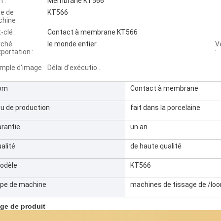
 :
Membrane KT566
e de
KT566
hine :
-clé :
Contact à membrane KT566
rché
le monde entier
V
xportation :
:
mple d'image
Délai d'exécution :
om
Contact à membrane
eu de production
fait dans la porcelaine
arantie
un an
alité
de haute qualité
odèle
KT566
ype de machine
machines de tissage de /lo
ge de produit