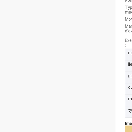
Nom
Typ
mac
Mot
Ma
d'e
Exe
:
n
li
g
qu
m
t
Ima