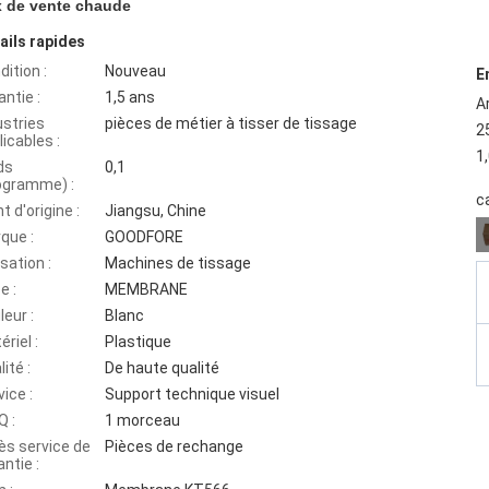
x de vente chaude
ails rapides
dition :
Nouveau
E
antie :
1,5 ans
A
ustries
pièces de métier à tisser de tissage
2
licables :
1
ds
0,1
logramme) :
c
t d'origine :
Jiangsu, Chine
que :
GOODFORE
isation :
Machines de tissage
e :
MEMBRANE
leur :
Blanc
riel :
Plastique
ité :
De haute qualité
ice :
Support technique visuel
 :
1 morceau
ès service de
Pièces de rechange
ntie :