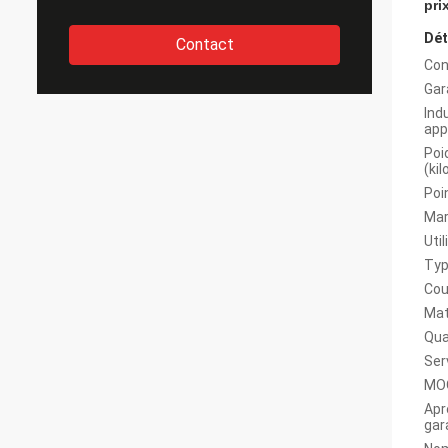
pri
Dét
Contact
Con
Gar
Ind
app
Poi
(ki
Poin
Mar
Util
Typ
Cou
Maté
Qual
Serv
MOQ
Apr
gara