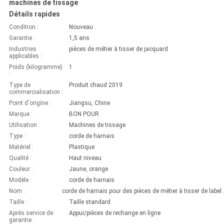
machines de tissage
Détails rapides
Condition :
Nouveau
Garantie :
1,5 ans
Industries
pièces de métier à tisser de jacquard
applicables :
Poids (kilogramme)
1
:
Type de
Produit chaud 2019
commercialisation :
Point d'origine :
Jiangsu, Chine
Marque :
BON POUR
Utilisation :
Machines de tissage
Type :
corde de harnais
Matériel :
Plastique
Qualité :
Haut niveau
Couleur :
Jaune, orange
Modèle :
corde de harnais
Nom :
corde de harnais
Taille :
Taille standard
Après service de
Appui/pièces de rechange en ligne
garantie :