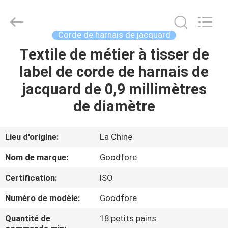
-
2026
Goodfore
Tex
Machinery
Corde de harnais de jacquard
Co.,Ltd.
All
Textile de métier à tisser de
À
Rights
Reserved.
label de corde de harnais de
LA
jacquard de 0,9 millimètres
MAISON
de diamètre
PRODUITS
Lieu d'origine:
La Chine
VIDÉOS
Nom de marque:
Goodfore
Certification:
ISO
À
Numéro de modèle:
Goodfore
PROPOS
DE
Quantité de
18 petits pains