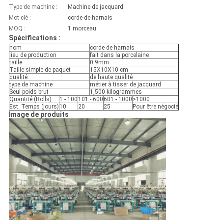
Type de machine :
Machine de jacquard
Mot-clé :
corde de harnais
MOQ :
1 morceau
Spécifications :
nom
corde de harnais
lieu de production
fait dans la porcelaine
taille
0.9mm
Taille simple de paquet
15X10X10 cm
qualité
de haute qualité
type de machine
métier à tisser de jacquard
Seul poids brut
1,500 kilogrammes
Quantité (Rolls)
1 - 100
101 - 600
601 - 1000
>1000
Est. Temps (jours)
10
20
25
Pour être négocié
Image de produits