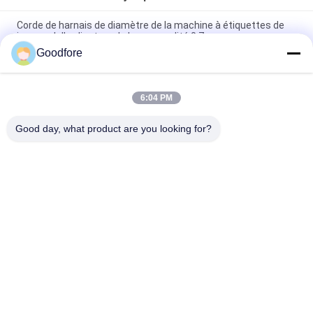
Corde de harnais de diamètre de la machine à étiquettes de
jacquard d'ordinateur de bonne qualité 0.7mm
Goodfore
Anti corde statique de harnais de jacquard de résistance
d'élongation avec le noyau
6:04 PM
Textile de métier à tisser de label de corde de harnais de
jacquard de 0,9 millimètres de diamètre
Good day, what product are you looking for?
Catégories populaires
Tous
Métiers À Tisser De 
Métier À Tisser De 
Tissage De 
Jacquard 
Jacquard
Électronique
Accomplissez Le 
Tête De Jacquard
Harnais De Jacquard
Corde De Harnais 
Reconditionnez Le 
De Jacquard
Métier À Tisser De 
Label