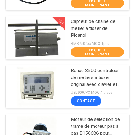
ENQUÊTE
NOUS
MAINTENANT
HOT
Capteur de chaîne de
VISITE
24
métier à tisser de
DE
Picanol
Tête de jacquard
L'USINE
RMB750/pc MOQ:1pcs
ENQUÊTE
MAINTENANT
CONTRÔLE
Bonas S500 contrôleur
DE
de métiers à tisser
LA
original avec clavier et
20
affichage Condition de
USD900/PC MOQ:1 pièce
QUALITÉ
travail entièrement
Accomplissez le
CONTACT
testée pour les pièces
de machines textiles
NOUS
harnais de jacquard
Moteur de sélection de
CONTACTER
trame de moteur pas à
pas B156686 pour