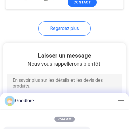
CONTACT
19
Métier à tisser de
tissage de rapière
Regardez plus
Laisser un message
Nous vous rappellerons bientôt!
11
Métier à tisser
automatique de
navette
Goodfore
7:44 AM
147