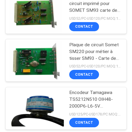
circuit imprimé pour
SOMET SM93 carte de
14
commande de pièces de
USD52/PC-USD120/PC MOQ:1 pièce
rechange pour métiers à
Reconditionnez le
CONTACT
tisser
métier à tisser de
Plaque de circuit Somet
tissage
SM220 pour métier à
tisser SM93 - Carte de
commande de
USD52/PC-USD120/PC MOQ:1 pièce
remplacement
CONTACT
19
Contrôleur
Encodeur Tamagawa
TS5212N510 OIH48-
électronique de
2000P6-L6-5V
jacquard
2000PPR 5V Encodeur
USD125/PC-USD178/PC MOQ:1 pièce
rotatif à arbre creux pour
CONTACT
métiers à tisser