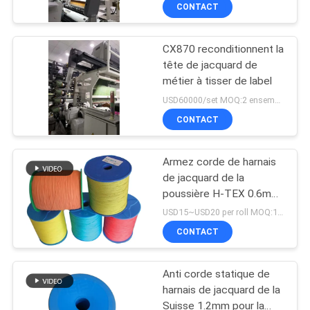
CONTACT
NOUS
CX870 reconditionnent la
VISITE
24
tête de jacquard de
DE
métier à tisser de label
Tête de jacquard
L'USINE
USD60000/set MOQ:2 ensembles
CONTACT
CONTRÔLE
Armez corde de harnais
DE
de jacquard de la
LA
poussière H-TEX 0.6mm
20
de couleur faite sur
USD15~USD20 per roll MOQ:18 Rolls
QUALITÉ
commande de qualité
Accomplissez le
CONTACT
l'anti
NOUS
harnais de jacquard
Anti corde statique de
CONTACTER
harnais de jacquard de la
Suisse 1.2mm pour la