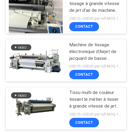
tissage à grande vitesse
de jet d'air de machine
14
textile de tissu de coton
USD15~USD20 per roll MOQ:1set
Reconditionnez le
CONTACT
métier à tisser de
Machine de tissage
tissage
électronique d'Airjet de
jacquard de basse
vibration
USD15~USD20 per roll MOQ:1set
CONTACT
19
Contrôleur
Tissu multi de couleur
tissant le métier à tisser
électronique de
à grande vitesse de jet
jacquard
d'air
USD15~USD20 per roll MOQ:1set
CONTACT