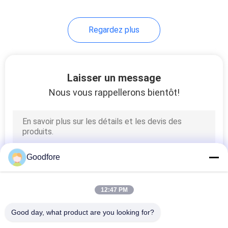
41
Regardez plus
Modification pour
des machines de
textile
Laisser un message
Nous vous rappellerons bientôt!
25
Métier à tisser de jet
Goodfore
d'air
12:47 PM
Good day, what product are you looking for?