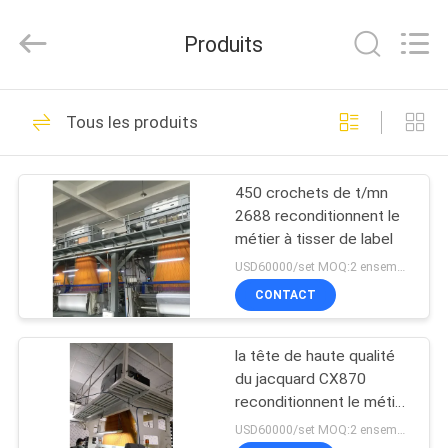
-
2025
Goodfore
Produits
Tex
Machinery
Co.,Ltd.
All
À
Rights
20
Reserved.
Tous les produits
LA
Métiers à tisser de
MAISON
tissage de jacquard
450 crochets de t/mn
2688 reconditionnent le
PRODUITS
métier à tisser de label
USD60000/set MOQ:2 ensembles
VIDÉOS
CONTACT
19
Métier à tisser de
la tête de haute qualité
À
du jacquard CX870
PROPOS
jacquard
reconditionnent le métier
à tisser de label
DE
USD60000/set MOQ:2 ensembles
électronique