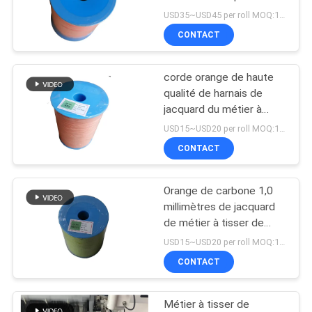
machine électronique de
USD35~USD45 per roll MOQ:18 Rolls
DEMANDEZ
jacquard
CONTACT
UN DEVIS
15
Corde de harnais de
corde orange de haute
PLAN
qualité de harnais de
jacquard
DU
jacquard du métier à
tisser 0.8mm de label de
USD15~USD20 per roll MOQ:18 Rolls
SITE
Muller
CONTACT
PRIVACY
Orange de carbone 1,0
10
POLICY
millimètres de jacquard
Reconditionnez le
de métier à tisser de
corde de harnais pour la
USD15~USD20 per roll MOQ:18 Rolls
métier à tisser de
machine électronique de
CONTACT
jacquard
label
Métier à tisser de