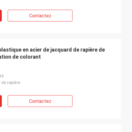
Contactez
astique en acier de jacquard de rapière de
ation de colorant
té
r de rapière
Contactez