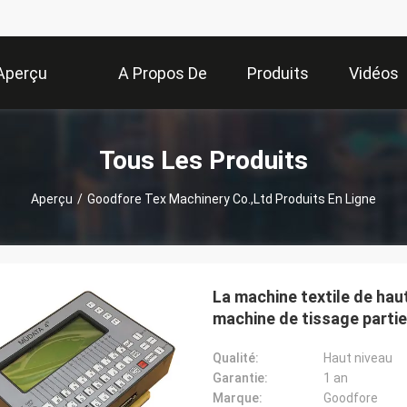
Aperçu
A Propos De
Produits
Vidéos
Nous
Tous Les Produits
Aperçu
/
Goodfore Tex Machinery Co.,Ltd Produits En Ligne
La machine textile de haut
machine de tissage partie
label
Qualité:
Haut niveau
Garantie:
1 an
Marque:
Goodfore