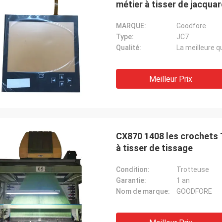
métier à tisser de jacqua
MARQUE:
Goodfore
Type:
JC7
Qualité:
La meilleure q
Meilleur Prix
CX870 1408 les crochets
à tisser de tissage
Condition:
Trotteuse
Garantie:
1 an
Nom de marque:
GOODFORE