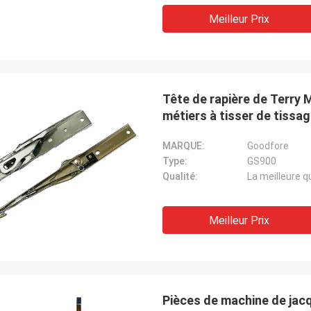
Meilleur Prix
Tête de rapière de Terry 
métiers à tisser de tissa
Dennis
Alger
lité de la machine de jacquard est
MARQUE:
Goodfore
Le produit est très bon e
onne et a été recommandée aux
Type:
GS900
très bonne. Je la rachète
Qualité:
La meilleure q
Meilleur Prix
Pièces de machine de jacq