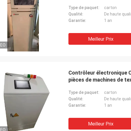
Type de paquet:
carton
Qualité:
De haute quali
Garantie:
1 an
Meilleur Prix
DEO
Contrôleur électronique C
pièces de machines de tex
Type de paquet:
carton
Qualité:
De haute quali
Garantie:
1 an
Meilleur Prix
DEO