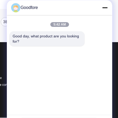
Goodfore
38
39
40
5:42 AM
Good day, what product are you looking 
for?
Produits
Métiers à tisser de tissage de jacquard
Métier à tisser de jacquard électronique
te
Tête de jacquard
e confidentialité
Toutes les catégories