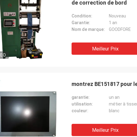
de correction de bord
Condition:
Nouveau
Garantie:
1 an
Nom de marque:
GOODFORE
Meilleur Prix
DEO
montrez BE151817 pour le 
garantie:
un an
utilisation:
métier à tisser
couleur:
blanc
Meilleur Prix