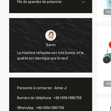
Fils de spandex de polyester
VI
Baron
La qua
La machine refourbie est très bonne, et la
très b
qualité est identique que le neuf.
amis.
VI
Personne à contacter :
Annie Ji
Numéro de téléphone :
+8618961880758
WhatsApp :
+8618961880758