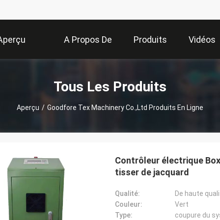
Aperçu
A Propos De
Produits
Vidéos
Nous
Tous Les Produits
Aperçu
/
Goodfore Tex Machinery Co.,Ltd Produits En Ligne
Contrôleur électrique Box
tisser de jacquard
Qualité:
De haute quali
Couleur:
Vert
Type:
coupure du s