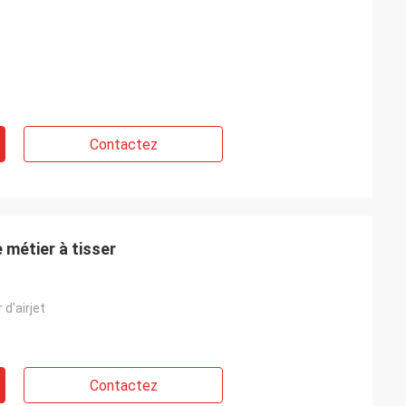
Contactez
métier à tisser
 d'airjet
Contactez