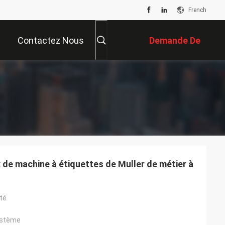
French
Contactez Nous
Demande De
Soumission
 de machine à étiquettes de Muller de métier à
té
ystème