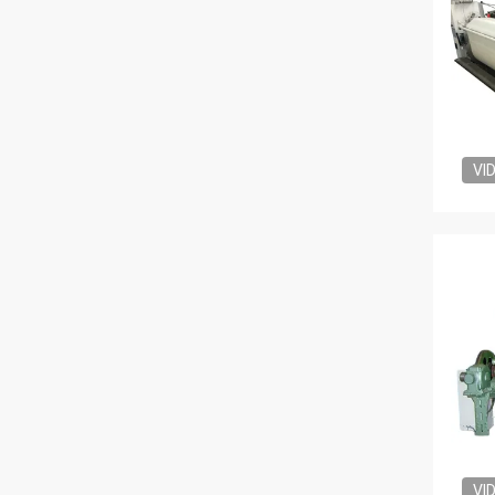
VI
VI