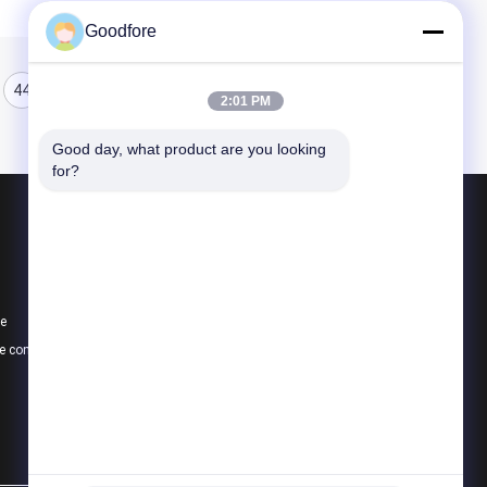
Goodfore
44
45
46
2:01 PM
Good day, what product are you looking 
for?
Produits
Métiers à tisser de tissage de jacquard
Métier à tisser de jacquard électronique
te
Tête de jacquard
e confidentialité
Toutes les catégories