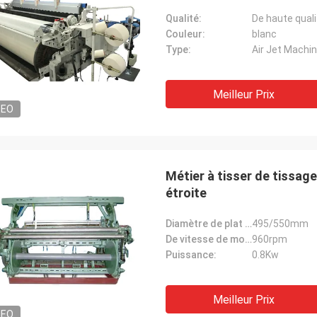
Qualité:
De haute quali
Couleur:
blanc
Type:
Air Jet Machi
Meilleur Prix
DEO
Métier à tisser de tissa
étroite
Diamètre de plat de disque:
495/550mm
De vitesse de moteur:
960rpm
Puissance:
0.8Kw
Meilleur Prix
DEO