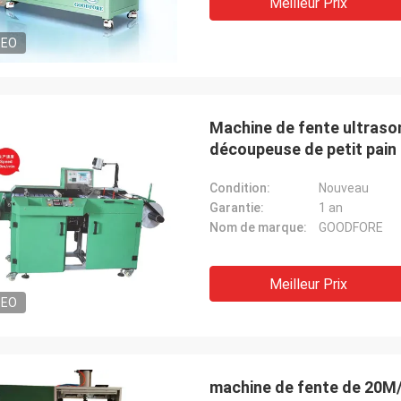
Meilleur Prix
DEO
Machine de fente ultrasoni
découpeuse de petit pain 
Dennis
Alger
lité de la machine de jacquard est
Condition:
Nouveau
Le produit est très bon e
onne et a été recommandée aux
Garantie:
1 an
très bonne. Je la rachète
Nom de marque:
GOODFORE
Meilleur Prix
DEO
machine de fente de 20M/