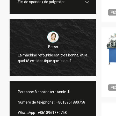
Fils de spandex de polyester
VI
Baron
La qua
La machine refourbie est très bonne, et la
très b
qualité est identique que le neuf.
amis.
VI
Personne à contacter :
Annie Ji
Numéro de téléphone :
+8618961880758
WhatsApp :
+8618961880758