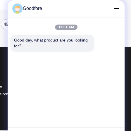
Goodfore
46
47
48
11:01 AM
Good day, what product are you looking 
for?
Produits
Métiers à tisser de tissage de jacquard
Métier à tisser de jacquard électronique
te
Tête de jacquard
e confidentialité
Toutes les catégories