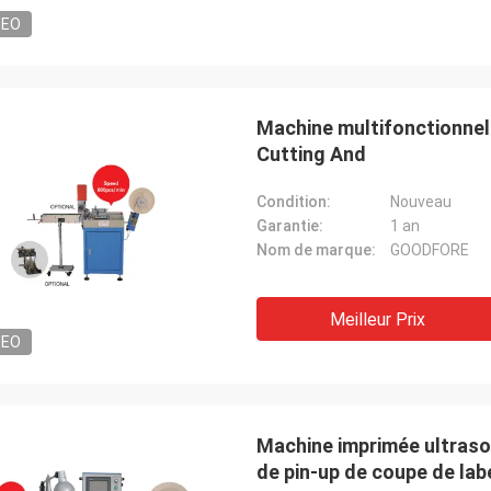
DEO
Machine multifonctionnel
Cutting And
Condition:
Nouveau
Garantie:
1 an
Nom de marque:
GOODFORE
Meilleur Prix
DEO
Machine imprimée ultras
de pin-up de coupe de lab