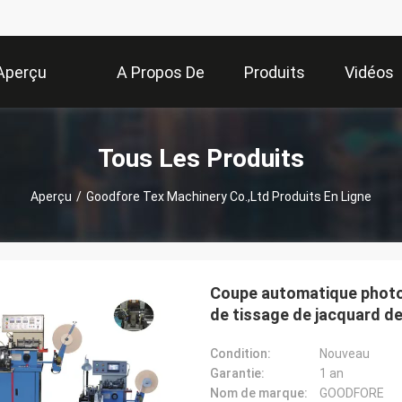
Aperçu
A Propos De
Produits
Vidéos
Nous
Tous Les Produits
Aperçu
/
Goodfore Tex Machinery Co.,Ltd Produits En Ligne
Coupe automatique photoé
de tissage de jacquard de 
Condition:
Nouveau
Garantie:
1 an
Nom de marque:
GOODFORE