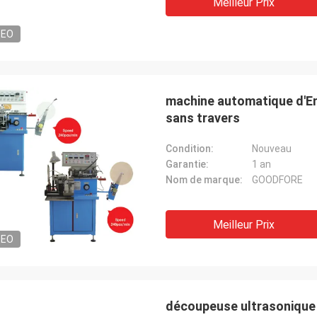
Meilleur Prix
DEO
machine automatique d'En
sans travers
Dennis
Alger
lité de la machine de jacquard est
Condition:
Nouveau
Le produit est très bon e
onne et a été recommandée aux
Garantie:
1 an
très bonne. Je la rachète
Nom de marque:
GOODFORE
Meilleur Prix
DEO
découpeuse ultrasonique d