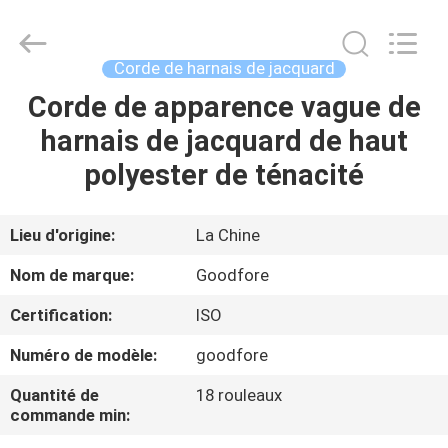
-
2026
Goodfore
Tex
Machinery
Corde de harnais de jacquard
Co.,Ltd.
All
Corde de apparence vague de
À
Rights
Reserved.
harnais de jacquard de haut
LA
polyester de ténacité
MAISON
PRODUITS
Lieu d'origine:
La Chine
Nom de marque:
Goodfore
VIDÉOS
Certification:
ISO
Numéro de modèle:
goodfore
À
PROPOS
Quantité de
18 rouleaux
commande min:
DE