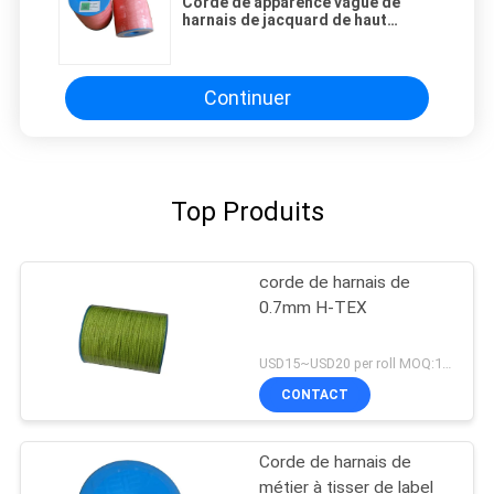
Corde de apparence vague de
harnais de jacquard de haut
polyester de ténacité
Continuer
Top Produits
corde de harnais de
0.7mm H-TEX
USD15~USD20 per roll MOQ:18 Rolls
CONTACT
Corde de harnais de
métier à tisser de label