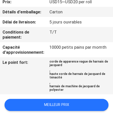
Prix:
USD15~USD20 per roll
NOUS
Détails d'emballage:
Carton
VISITE
Délai de livraison:
5 jours ouvrables
DE
Conditions de
T/T
L'USINE
paiement:
Capacité
10000 petits pains par momth
d'approvisionnement:
CONTRÔLE
DE
Le point fort:
corde de apparence vague de harnais de
jacquard
,
LA
haute corde de harnais de jacquard de
ténacité
QUALITÉ
,
harnais de machine de jacquard de
polyester
NOUS
CONTACTER
MEILLEUR PRIX