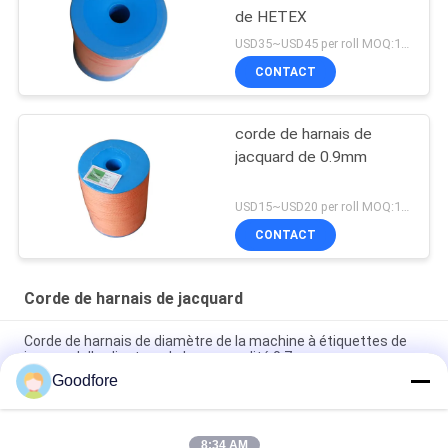
de HETEX
USD35~USD45 per roll MOQ:18 Rolls
CONTACT
corde de harnais de
jacquard de 0.9mm
USD15~USD20 per roll MOQ:18 Rolls
CONTACT
Corde de harnais de jacquard
Corde de harnais de diamètre de la machine à étiquettes de
jacquard d'ordinateur de bonne qualité 0.7mm
Goodfore
Anti corde statique de harnais de jacquard de résistance
d'élongation avec le noyau
8:34 AM