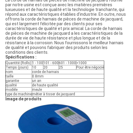
La corde de harnais de pièces de machine de jacquard fournie
par notre usine est conçue avec les matières premières
luxueuses et de haute qualité et la technologie tranchante, qui
répond aux caractéristiques établies d'industrie. En outre, nous
offrons la corde de harnais de pièces de machine de jacquard,
qui est largement félicitée par des clients pour ses
caractéristiques de qualité et prix amical. La corde de harnais
de pièces de machine de jacquard a les caractéristiques de la
durée de vie de haute résistance et plus longue et de la
résistance à la corrosion. Nous fournissons le meilleur harnais
de qualité et pouvons fabriquer des produits selon les
conditions des clients.
Spécifications :
Quantité (Rolls)
1 - 100
101 - 600
601 - 1000
>1000
Temps (jours)
10
20
25
Pour être négocié
nom
corde de harnais
taille
0.8mm
garantie
un an
qualité
de haute qualité
modèle
meule
type de machine
métier à tisser de jacquard
Image de produits