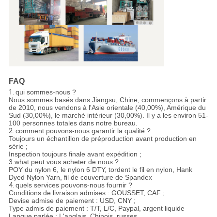
FAQ
1.
qui sommes-nous ?
Nous sommes basés dans Jiangsu, Chine, commençons à partir
de 2010, nous vendons à l'Asie orientale (40,00%), Amérique du
Sud (30,00%), le marché intérieur (30,00%). Il y a les environ 51-
100 personnes totales dans notre bureau.
2.
comment pouvons-nous garantir la qualité ?
Toujours un échantillon de préproduction avant production en
série ;
Inspection toujours finale avant expédition ;
3.what peut vous acheter de nous ?
POY du nylon 6, le nylon 6 DTY, tordent le fil en nylon, Hank
Dyed Nylon Yarn, fil de couverture de Spandex
4.
quels services pouvons-nous fournir ?
Conditions de livraison admises : GOUSSET, CAF ;
Devise admise de paiement : USD, CNY ;
Type admis de paiement : T/T, L/C, Paypal, argent liquide
Langue parlée : L'anglais, Chinois, russes