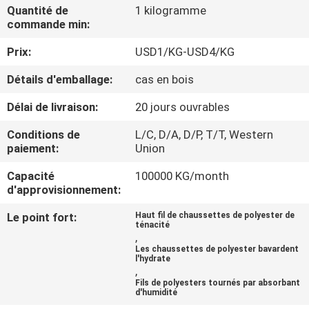
NOUS
Quantité de
1 kilogramme
commande min:
Prix:
USD1/KG-USD4/KG
VISITE
DE
Détails d'emballage:
cas en bois
L'USINE
Délai de livraison:
20 jours ouvrables
Conditions de
L/C, D/A, D/P, T/T, Western
CONTRÔLE
paiement:
Union
DE
Capacité
100000 KG/month
d'approvisionnement:
LA
QUALITÉ
Le point fort:
Haut fil de chaussettes de polyester de
ténacité
,
Les chaussettes de polyester bavardent
NOUS
l'hydrate
,
CONTACTER
Fils de polyesters tournés par absorbant
d'humidité