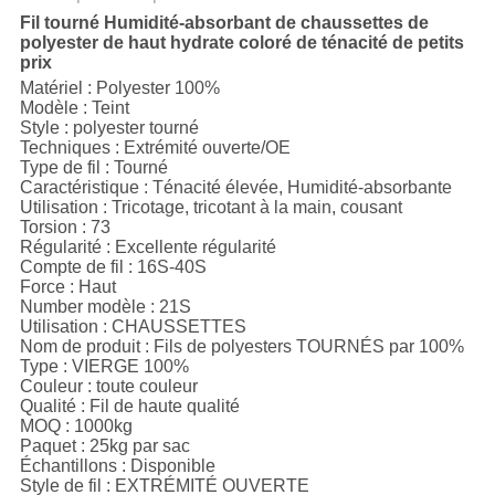
Fil tourné Humidité-absorbant de chaussettes de
polyester de haut hydrate coloré de ténacité de petits
prix
Matériel : Polyester 100%
Modèle : Teint
Style : polyester tourné
Techniques : Extrémité ouverte/OE
Type de fil : Tourné
Caractéristique : Ténacité élevée, Humidité-absorbante
Utilisation : Tricotage, tricotant à la main, cousant
Torsion : 73
Régularité : Excellente régularité
Compte de fil : 16S-40S
Force : Haut
Number modèle : 21S
Utilisation : CHAUSSETTES
Nom de produit : Fils de polyesters TOURNÉS par 100%
Type : VIERGE 100%
Couleur : toute couleur
Qualité : Fil de haute qualité
MOQ : 1000kg
Paquet : 25kg par sac
Échantillons : Disponible
Style de fil : EXTRÉMITÉ OUVERTE