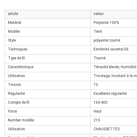
article
valeur
Matériel
Polyester 100%
Modèle
Teint
Style
polyester tourné
Techniques
Extrémité ouverte/OE
Type de fil
Tourné
Caractéristique
Ténacité élevée, Humidité
Utilisation
Tricotage, tricotant à la 
Torsion
73
Régularité
Excellente régularité
Compte de fil
16S-40S
Force
Haut
Number modèle
21S
Utilisation
CHAUSSETTES