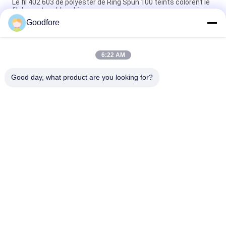
Le fil 402 603 de polyester de Ring Spun 100 teints colorent le
fil de couture blanchi
Goodfore
ruban de tissage blanc de 280d semi Matt Spandex Yarn
Filament Industrial
6:22 AM
Filament blanc de fils de polyesters de FDY 100 pour la
machine de tissage viable
Good day, what product are you looking for?
Catégories populaires
Tous
Métiers À Tisser De 
Métier À Tisser De 
Tissage De 
Jacquard 
Jacquard
Électronique
Accomplissez Le 
Tête De Jacquard
Harnais De Jacquard
Corde De Harnais 
Reconditionnez Le 
De Jacquard
Métier À Tisser De 
Label
Reconditionnez Le 
Contrôleur 