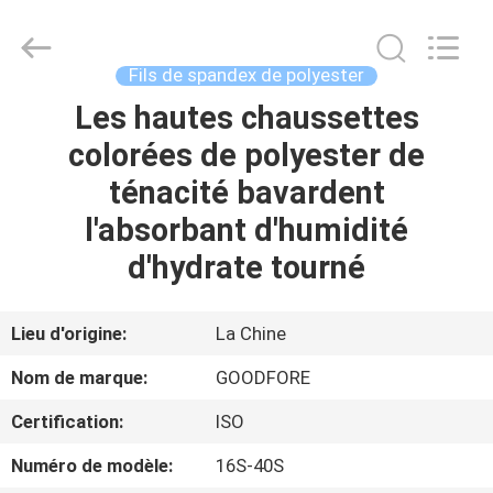
-
2026
Goodfore
Tex
Machinery
Fils de spandex de polyester
Co.,Ltd.
All
Les hautes chaussettes
À
Rights
Reserved.
colorées de polyester de
LA
ténacité bavardent
MAISON
l'absorbant d'humidité
PRODUITS
d'hydrate tourné
VIDÉOS
Lieu d'origine:
La Chine
Nom de marque:
GOODFORE
À
Certification:
ISO
PROPOS
Numéro de modèle:
16S-40S
DE