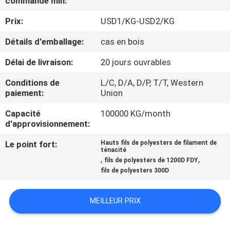
commande min:
NOUS
Prix:
USD1/KG-USD2/KG
VISITE
Détails d'emballage:
cas en bois
DE
Délai de livraison:
20 jours ouvrables
L'USINE
Conditions de
L/C, D/A, D/P, T/T, Western
paiement:
Union
CONTRÔLE
Capacité
100000 KG/month
d'approvisionnement:
DE
LA
Le point fort:
Hauts fils de polyesters de filament de
ténacité
,
,
QUALITÉ
fils de polyesters de 1200D FDY
fils de polyesters 300D
NOUS
MEILLEUR PRIX
CONTACTER