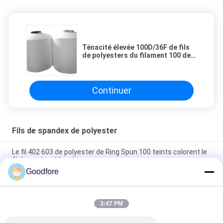
Ténacité élevée 100D/36F de fils
de polyesters du filament 100 de
FDY pour l'usage industriel
Continuer
Fils de spandex de polyester
Le fil 402 603 de polyester de Ring Spun 100 teints colorent le
fil de couture blanchi
Goodfore
ruban de tissage blanc de 280d semi Matt Spandex Yarn
Filament Industrial
3:47 PM
Filament blanc de fils de polyesters de FDY 100 pour la
machine de tissage viable