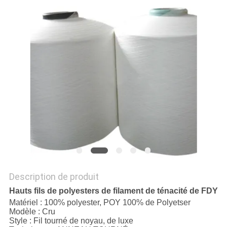
NOUVELLES
DEMANDEZ
UN DEVIS
PLAN
DU
SITE
PRIVACY
Description de produit
POLICY
Hauts fils de polyesters de filament de ténacité de FDY
Matériel : 100% polyester, POY 100% de Polyetser
Modèle : Cru
Style : Fil tourné de noyau, de luxe