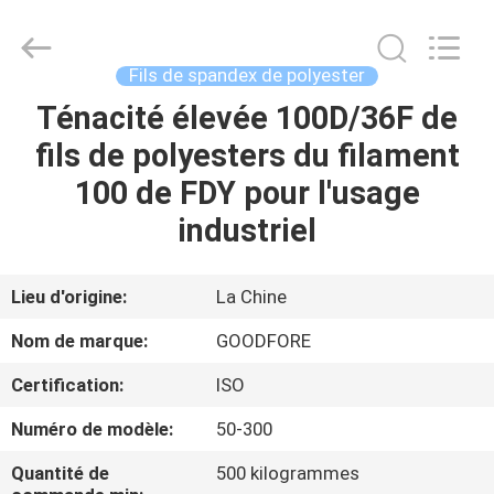
-
2026
Goodfore
Tex
Machinery
Fils de spandex de polyester
Co.,Ltd.
All
Ténacité élevée 100D/36F de
À
Rights
Reserved.
fils de polyesters du filament
LA
100 de FDY pour l'usage
MAISON
industriel
PRODUITS
Lieu d'origine:
La Chine
VIDÉOS
Nom de marque:
GOODFORE
Certification:
ISO
À
Numéro de modèle:
50-300
PROPOS
DE
Quantité de
500 kilogrammes