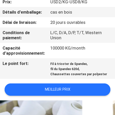
Prix:
USD2/KG-USD8/KG
NOUS
Détails d'emballage:
cas en bois
VISITE
Délai de livraison:
20 jours ouvrables
DE
Conditions de
L/C, D/A, D/P, T/T, Western
L'USINE
paiement:
Union
Capacité
100000 KG/month
d'approvisionnement:
CONTRÔLE
DE
Le point fort:
,
Fil à tricoter de Spandex
,
fil du Spandex 620d
LA
Chaussettes couvertes par polyester
QUALITÉ
MEILLEUR PRIX
NOUS
CONTACTER