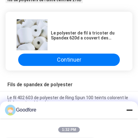
fils de polyesters de l'unité centrale 210D
Le polyester de fil à tricoter du
Spandex 620d a couvert des
chaussettes
Continuer
Fils de spandex de polyester
Le fil 402 603 de polyester de Ring Spun 100 teints colorent le
fil de couture blanchi
Goodfore
ruban de tissage blanc de 280d semi Matt Spandex Yarn
Filament Industrial
1:32 PM
Filament blanc de fils de polyesters de FDY 100 pour la
machine de tissage viable