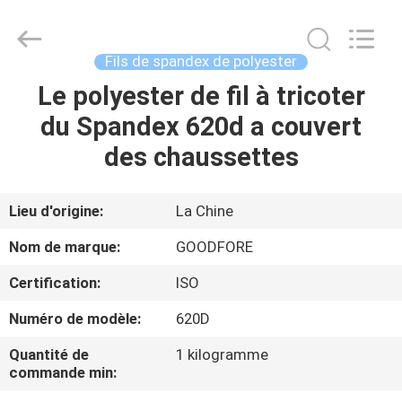
-
2026
Goodfore
Tex
Machinery
Fils de spandex de polyester
Co.,Ltd.
All
Le polyester de fil à tricoter
À
Rights
Reserved.
du Spandex 620d a couvert
LA
des chaussettes
MAISON
PRODUITS
Lieu d'origine:
La Chine
Nom de marque:
GOODFORE
VIDÉOS
Certification:
ISO
Numéro de modèle:
620D
À
PROPOS
Quantité de
1 kilogramme
commande min:
DE